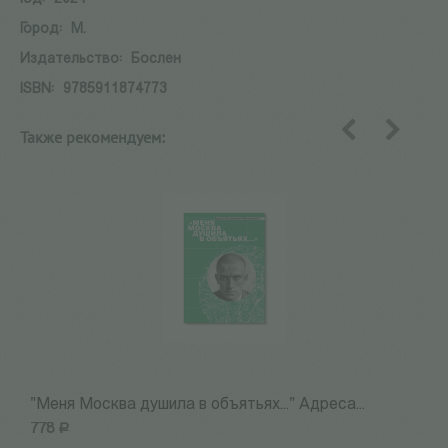
Город:
М.
Издательство:
Бослен
ISBN:
9785911874773
Также рекомендуем:
назад
вперед
"Меня Москва душила в объятьях..." Адреса...
1
778
Р
6