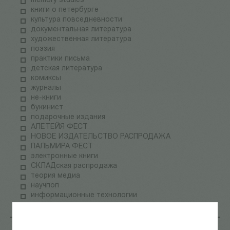
memory studies
книги о петербурге
культура повседневности
документальная литература
художественная литература
поэзия
практики письма
детская литература
комиксы
журналы
не-книги
букинист
подарочные издания
АЛЕТЕЙЯ ФЕСТ
НОВОЕ ИЗДАТЕЛЬСТВО РАСПРОДАЖА
ПАЛЬМИРА ФЕСТ
электронные книги
СКЛАДская распродажа
теория медиа
научпоп
информационные технологии