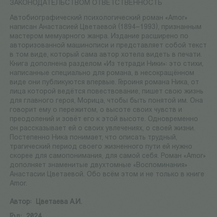
ЗАКОНОДАТЕЛЬСТВОМ ОТВЕТСТВЕННОСТЬ
Автобиографический психологический роман «Amor»
написан Анастасией Цветаевой (1894–1993), признанным
мастером мемуарного жанра. Издание расширено по
авторизованной машинописи и представляет собой текст
в том виде, который сама автор хотела видеть в печати.
Книга дополнена разделом «Из тетради Ники»: это стихи,
написанные специально для романа, в несокращённом
виде они публикуются впервые. Героиня романа Ника, от
лица которой ведётся повествование, пишет свою жизнь
для главного героя, Морица, чтобы быть понятой им. Она
говорит ему о пережитом, о высоте своих чувств и
преодолений и зовёт его к этой высоте. Одновременно
он рассказывает ей о своих увлечениях, о своей жизни.
Постепенно Ника понимает, что описать трудный,
трагический период своего жизненного пути ей нужно
скорее для самопонимания, для самой себя. Роман «Amor»
дополняет знаменитые двухтомные «Воспоминания»
Анастасии Цветаевой. Обо всём этом и не только в книге
Amor.
Автор:
Цветаева А.И.
Год:
2024