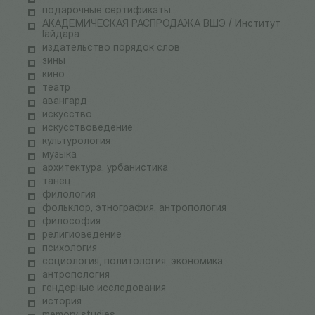
подарочные сертификаты
АКАДЕМИЧЕСКАЯ РАСПРОДАЖА ВШЭ / Институт
Гайдара
издательство порядок слов
зины
кино
театр
авангард
искусство
искусствоведение
культурология
музыка
архитектура, урбанистика
танец
филология
фольклор, этнография, антропология
философия
религиоведение
психология
социология, политология, экономика
антропология
гендерные исследования
история