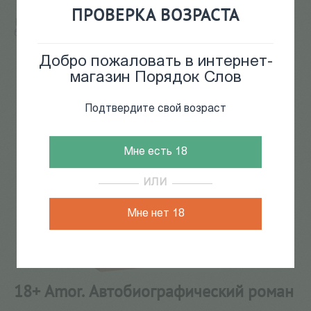
ПРОВЕРКА ВОЗРАСТА
Главная
/
КАТАЛОГ КНИГ
/
музыка
/
Популярные авто/
биографии
/
18+ Amor. Автобиографический роман
2
из
8
Добро пожаловать в интернет-
магазин Порядок Слов
Подтвердите свой возраст
Мне есть 18
ИЛИ
Мне нет 18
18+ Amor. Автобиографический роман