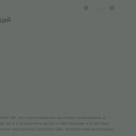
9
из
10
ещей
кой-10». его персональные выставки открывались в
ях, но и в Штеделинк музее в Амстердаме и в частных
ожник скрупулезно работал сам, поэтому они выполнены