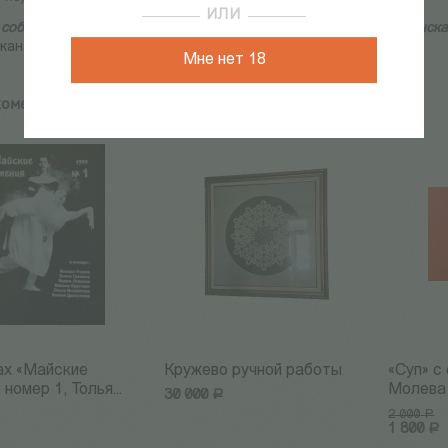
ИЛИ
 собираем? На открытие нового магазина в арт-центре «Пушкинск
-канале
Мне нет 18
комендуем:
ах «Майские
Кружево ручной работы
«Суп» с
 номер 1, Толья...
Молева и
30 000
Р
2 000
Р
1 800
Р