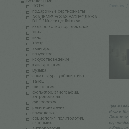
Каталог книг
ЛОТЫ
Главная
/
подарочные сертификаты
АКАДЕМИЧЕСКАЯ РАСПРОДАЖА
ВШЭ / Институт Гайдара
издательство порядок слов
зины
кино
театр
авангард
искусство
искусствоведение
культурология
музыка
архитектура, урбанистика
танец
филология
фольклор, этнография,
антропология
философия
Два мален
религиоведение
Вадим Вои
психология
Эрмитаже 
социология, политология,
европейск
экономика
с большим
антропология