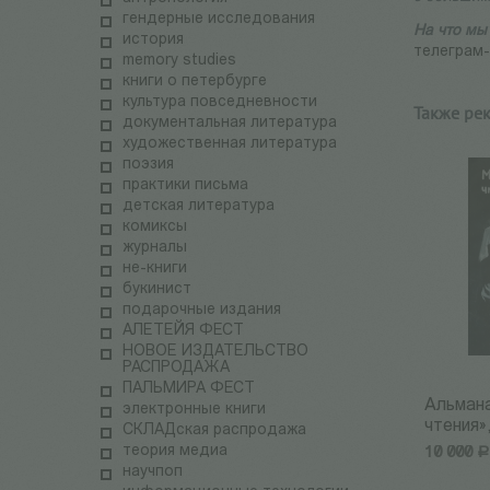
гендерные исследования
На что мы
история
телеграм
memory studies
книги о петербурге
культура повседневности
Также ре
документальная литература
художественная литература
поэзия
практики письма
детская литература
комиксы
журналы
не-книги
букинист
подарочные издания
АЛЕТЕЙЯ ФЕСТ
НОВОЕ ИЗДАТЕЛЬСТВО
РАСПРОДАЖА
ПАЛЬМИРА ФЕСТ
Альман
электронные книги
чтения»,
СКЛАДская распродажа
теория медиа
10 000
Р
научпоп