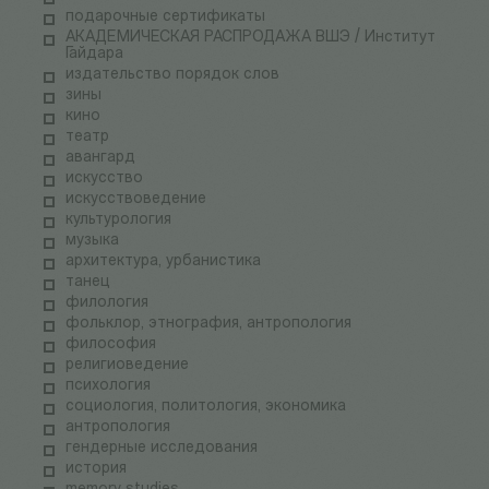
подарочные сертификаты
АКАДЕМИЧЕСКАЯ РАСПРОДАЖА ВШЭ / Институт
Гайдара
издательство порядок слов
зины
кино
театр
авангард
искусство
искусствоведение
культурология
музыка
архитектура, урбанистика
танец
филология
фольклор, этнография, антропология
философия
религиоведение
психология
социология, политология, экономика
антропология
гендерные исследования
история