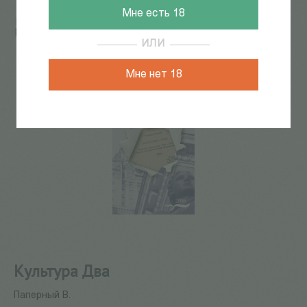
Мне есть 18
Главная
/
КАТАЛОГ КНИГ
/
культура повседневности
/
Культура Два
ИЛИ
Мне нет 18
Культура Два
Паперный В.