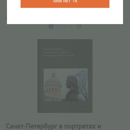
Мне нет 18
Главная
/
КАТАЛОГ КНИГ
/
книги о петербурге
/
архитектура Санкт-Петербурга
/
Санкт-Петербург в
портретах и образах скульптора Виктора Зайко
3
из
3
Санкт-Петербург в портретах и