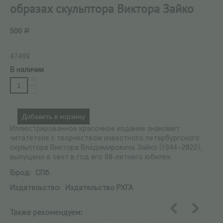
образах скульптора Виктора Зайко
500
Р
47469
В наличии
+
−
Добавить в корзину
Иллюстрированное красочное издание знакомит
читатетеля с творчеством известного петербургского
скульптора Виктора Владимировича Зайко (1944–2022),
выпущено в свет в год его 80-летнего юбилея.
Город:
СПб.
Издательство:
Издательство РХГА
Также рекомендуем:
назад
вперед