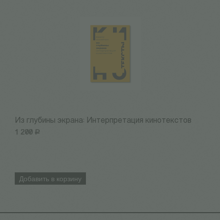
Из глубины экрана: Интерпретация кинотекстов
А
1 200
Р
4
Добавить в корзину