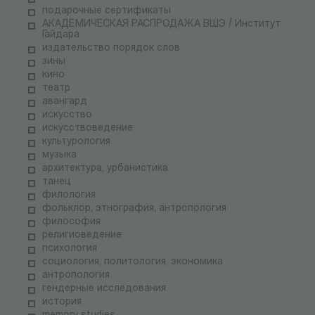
подарочные сертификаты
АКАДЕМИЧЕСКАЯ РАСПРОДАЖА ВШЭ / Институт
Гайдара
издательство порядок слов
зины
кино
театр
авангард
искусство
искусствоведение
культурология
музыка
архитектура, урбанистика
танец
филология
фольклор, этнография, антропология
философия
религиоведение
психология
социология, политология, экономика
антропология
гендерные исследования
история