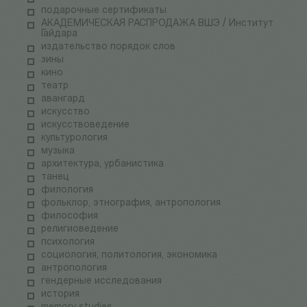
подарочные сертификаты
АКАДЕМИЧЕСКАЯ РАСПРОДАЖА ВШЭ / Институт
Гайдара
издательство порядок слов
зины
кино
театр
авангард
искусство
искусствоведение
культурология
музыка
архитектура, урбанистика
танец
филология
фольклор, этнография, антропология
философия
религиоведение
психология
социология, политология, экономика
антропология
гендерные исследования
история