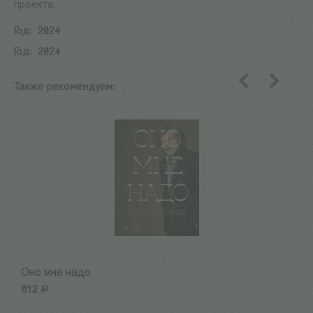
проекта.
Год:
2024
Год:
2024
Также рекомендуем:
назад
вперед
Оно мне надо
Н
812
Р
8