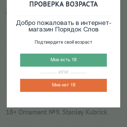
ПРОВЕРКА ВОЗРАСТА
Главная
/
КАТАЛОГ КНИГ
/
кино
/
мировое кино
/
18+
Ornament №9. Stanley Kubrick
Добро пожаловать в интернет-
магазин Порядок Слов
Подтвердите свой возраст
Мне есть 18
ИЛИ
Мне нет 18
18+ Ornament №9. Stanley Kubrick