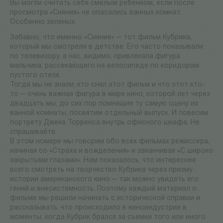
Вы могли считать себя смелым ребенком, если после
просмотра «Сияния» не опасались ванных комнат.
Особенно зеленых.
Забавно, что именно «Сияние» — тот фильм Кубрика,
который мы смотрели в детстве. Его часто показывали
по телевизору, а нас, видимо, привлекала фигура
мальчика, рассекающего на велосипеде по коридорам
пустого отеля.
Тогда мы не знали, кто снял этот фильм и что этот кто-
то — очень важная фигура в мире кино, которой лет через
двадцать мы, до сих пор помнящие ту самую сцену из
ванной комнаты, посвятим отдельный выпуск. И повесим
портрету Джека Торренса внутрь офисного шкафа. Не
спрашивайте.
В этом номере мы говорим обо всех фильмах режиссера,
начиная со «Страха и вожделения» и заканчивая «С широко
закрытыми глазами». Нам показалось, что интереснее
всего смотреть на творчество Кубрика через призму
истории американского кино — так можно увидеть его
гений и внесистемность. Поэтому каждый материал о
фильме мы решили начинать с исторической справки и
рассказывать, что происходило в киноиндустрии в
моменты, когда Кубрик брался за съемки того или иного