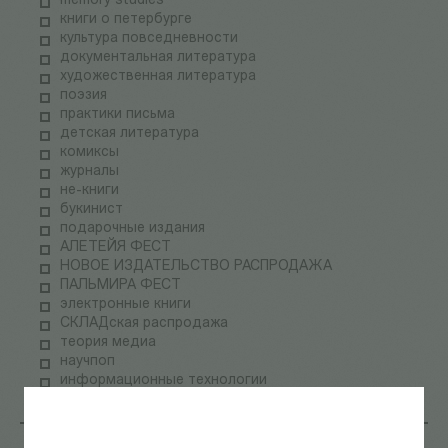
memory studies
книги о петербурге
культура повседневности
документальная литература
художественная литература
поэзия
практики письма
детская литература
комиксы
журналы
не-книги
букинист
подарочные издания
АЛЕТЕЙЯ ФЕСТ
НОВОЕ ИЗДАТЕЛЬСТВО РАСПРОДАЖА
ПАЛЬМИРА ФЕСТ
электронные книги
СКЛАДская распродажа
теория медиа
научпоп
информационные технологии