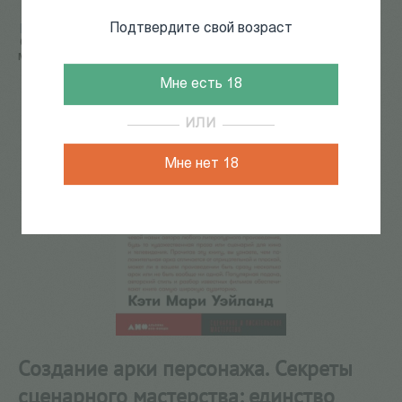
Подтвердите свой возраст
Главная
/
КАТАЛОГ КНИГ
/
кино
/
теория кино
/
Создание арки персонажа. Секреты сценарного
мастерства: единство структуры, сюжета и героя
Мне есть 18
ИЛИ
Мне нет 18
Создание арки персонажа. Секреты
сценарного мастерства: единство