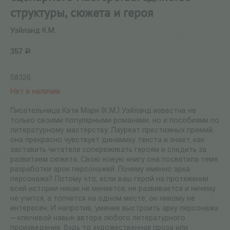
структуры, сюжета и героя
Уэйланд К.М.
357
Р
50326
Нет в наличии
Писательница Кэти Мари (К.М.) Уэйланд известна не
только своими популярными романами, но и пособиями по
литературному мастерству. Лауреат престижных премий,
она прекрасно чувствует динамику текста и знает, как
заставить читателя сопереживать героям и следить за
развитием сюжета. Свою новую книгу она посвятила теме
разработки арок персонажей. Почему именно арка
персонажа? Потому что, если ваш герой на протяжении
всей истории никак не меняется, не развивается и ничему
не учится, а топчется на одном месте, он никому не
интересен. И напротив, умение выстроить арку персонажа
— ключевой навык автора любого литературного
произведения, будь то художественная проза или