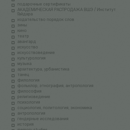
подарочные сертификаты
АКАДЕМИЧЕСКАЯ РАСПРОДАЖА ВШЭ / Институт
Гайдара
издательство порядок слов
зины
кино
театр
авангард
искусство
искусствоведение
культурология
музыка
архитектура, урбанистика
танец
филология
фольклор, этнография, антропология
философия
религиоведение
психология
социология, политология, экономика
антропология
гендерные исследования
история