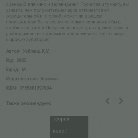
сценарий для кино и телевидения. Прочитав эту книгу, вы
узнаете, чем положительная арка отличается от
отрицательной и плоской, может ли в вашем
произведении быть сразу несколько арок или не быть
вообще ни одной. Популярная подача, авторский стиль и
разбор известных фильмов обеспечивают книге самую
широкую аудиторию.
Автор:
Уэйланд К.М.
Год:
2025
Город:
М.
Издательство:
Альпина
ISBN:
9785001397694
Также рекомендуем:
назад
вперед