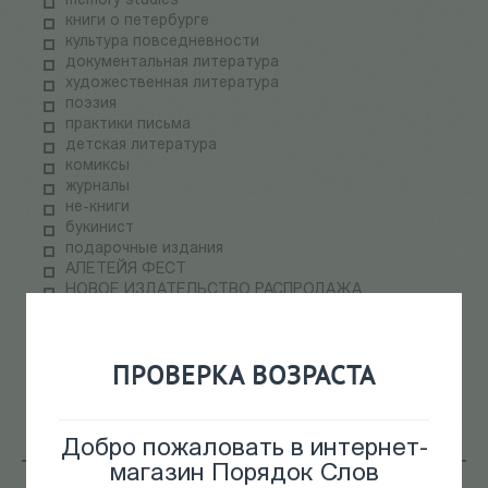
memory studies
книги о петербурге
культура повседневности
документальная литература
художественная литература
поэзия
практики письма
детская литература
комиксы
журналы
не-книги
букинист
подарочные издания
АЛЕТЕЙЯ ФЕСТ
НОВОЕ ИЗДАТЕЛЬСТВО РАСПРОДАЖА
ПАЛЬМИРА ФЕСТ
электронные книги
СКЛАДская распродажа
ПРОВЕРКА ВОЗРАСТА
теория медиа
научпоп
информационные технологии
Добро пожаловать в интернет-
магазин Порядок Слов