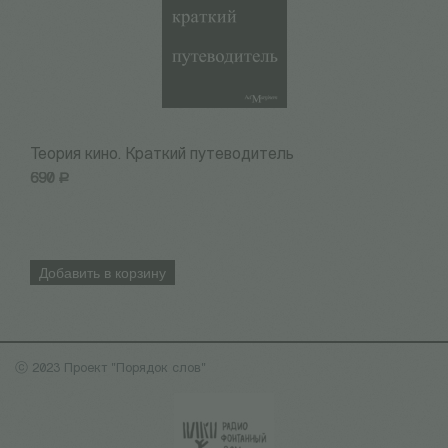
Теория кино. Краткий путеводитель
К
690
Р
1
Добавить в корзину
ⓒ 2023 Проект "Порядок слов"