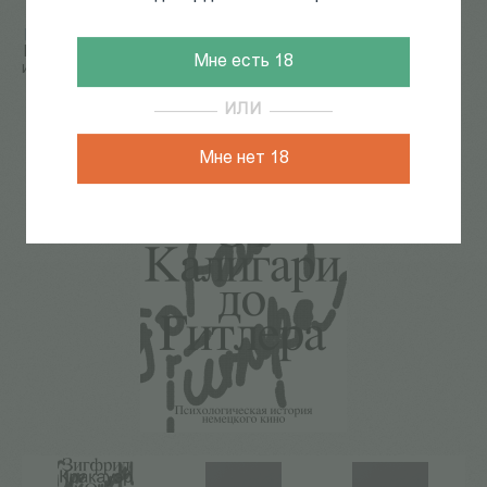
Главная
/
КАТАЛОГ КНИГ
/
кино
/
теория кино
/
Кракауэр З. От Калигари до Гитлера. Психологическая
Мне есть 18
история немецкого кино
41
из
77
ИЛИ
Мне нет 18