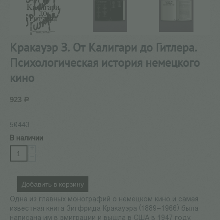
Кракауэр З. От Калигари до Гитлера.
Психологическая история немецкого
кино
923
Р
50443
В наличии
+
−
Добавить в корзину
Одна из главных монографий о немецком кино и самая
известная книга Зигфрида Кракауэра (1889–1966) была
написана им в эмиграции и вышла в США в 1947 году.