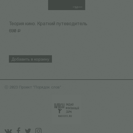
Теория кино. Краткий путеводитель
К
690
Р
1
Добавить в корзину
ⓒ 2023 Проект "Порядок слов"