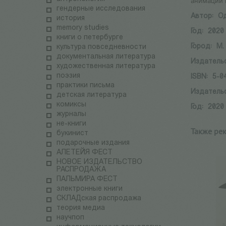
анимации 
гендерные исследования
Автор:
Од
история
memory studies
Год:
2020
книги о петербурге
Город:
М.
культура повседневности
документальная литература
Издатель
художественная литература
поэзия
ISBN:
5-0
практики письма
Издатель
детская литература
комиксы
Год:
2020
журналы
не-книги
Также ре
букинист
подарочные издания
АЛЕТЕЙЯ ФЕСТ
НОВОЕ ИЗДАТЕЛЬСТВО
РАСПРОДАЖА
ПАЛЬМИРА ФЕСТ
электронные книги
СКЛАДская распродажа
теория медиа
научпоп