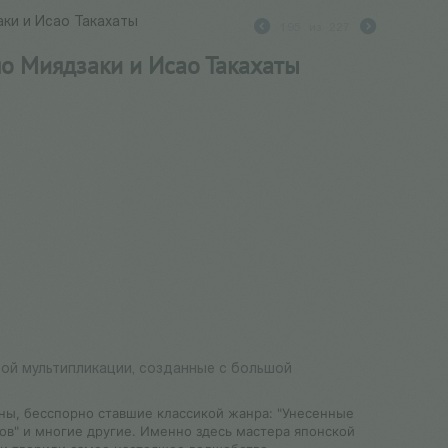
аки и Исао Такахаты
195
из
227
аяо Миядзаки и Исао Такахаты
ой мультипликации, созданные с большой
ины, бесспорно ставшие классикой жанра: "Унесенные
ков" и многие другие. Именно здесь мастера японской