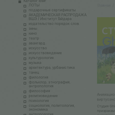
Каталог книг
ЛОТЫ
Главная
/
подарочные сертификаты
АКАДЕМИЧЕСКАЯ РАСПРОДАЖА
ВШЭ / Институт Гайдара
издательство порядок слов
зины
кино
театр
авангард
искусство
искусствоведение
культурология
музыка
архитектура, урбанистика
танец
филология
фольклор, этнография,
антропология
философия
Анимацио
религиоведение
виртуозн
психология
социология, политология,
Студия Gh
экономика
призракам
антропология