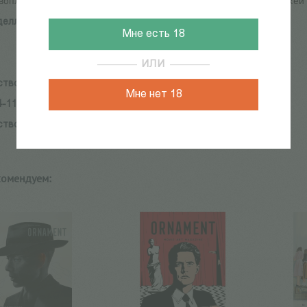
воплощали свои идеи и фантазии в жизнь, одушевляли персонажей
елл К., Ле Блан М.
Мне есть 18
ИЛИ
ство:
Эксмо
Мне нет 18
4-110574-7
ство:
Эксмо
комендуем: