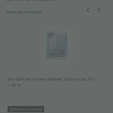
Также рекомендуем:
назад
вперед
История постановки фильма "Броненосец Пот...
«
1 337
Р
1
Добавить в корзину