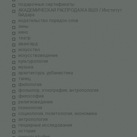
подарочные сертификаты
АКАДЕМИЧЕСКАЯ РАСПРОДАЖА ВШЭ / Институт
Гайдара
издательство порядок слов
зины
кино
театр
авангард
искусство
искусствоведение
культурология
музыка
архитектура, урбанистика
танец
филология
фольклор, этнография, антропология
философия
религиоведение
психология
социология, политология, экономика
антропология
гендерные исследования
история