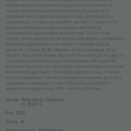
просветительские и организационные инициативы в
направлении коллективной разработки космизма на
территории современного искусства. В результате
сформировался круг исследователей, философов и
художников, которые разделяют интерес к творчеству
Видокле и/или русскому космизму в контексте
современной философии и искусства. Тексты этих
людей, являющихся в то же время знакомыми, коллегами и
друзьями художника, и составляют сборник. Среди
авторов — Борис Гройс, Франко «Бифо» Берарди, Кети
Чухров, Анастасия Гачева, Арсений Жиляев и др. Наряду со
статьями в сборник входят стенограммы обсуждений
фильмов Видокле, которые будут демонстрироваться на
московской выставке, подборки кадров из них, а также
«Стрела времени» — иллюстрированная хроника русского
космизма и связанных с ним событий российской и
мировой истории конца XVIII — начала XXI века.
Автор:
Видокле А., Смирнов
Н., Гройс Б.
Год:
2022
Город:
М.
Издательство:
Ad Marginem