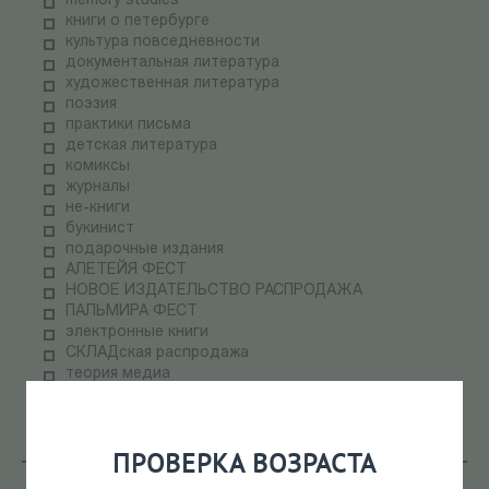
memory studies
книги о петербурге
культура повседневности
документальная литература
художественная литература
поэзия
практики письма
детская литература
комиксы
журналы
не-книги
букинист
подарочные издания
АЛЕТЕЙЯ ФЕСТ
НОВОЕ ИЗДАТЕЛЬСТВО РАСПРОДАЖА
ПАЛЬМИРА ФЕСТ
электронные книги
СКЛАДская распродажа
теория медиа
научпоп
информационные технологии
ПРОВЕРКА ВОЗРАСТА