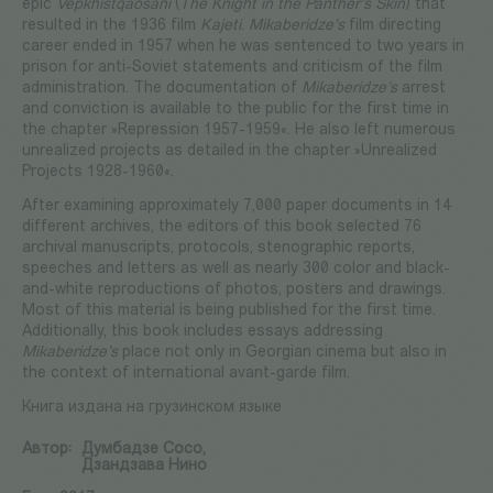
epic
Vepkhistqaosani
(
The Knight in the Panther’s Skin
) that
resulted in the 1936 film
Kajeti
.
Mikaberidze's
film directing
career ended in 1957 when he was sentenced to two years in
prison for anti-Soviet statements and criticism of the film
administration. The documentation of
Mikaberidze's
arrest
and conviction is available to the public for the first time in
the chapter »Repression 1957-1959«. He also left numerous
unrealized projects as detailed in the chapter »Unrealized
Projects 1928-1960«.
After examining approximately 7,000 paper documents in 14
different archives, the editors of this book selected 76
archival manuscripts, protocols, stenographic reports,
speeches and letters as well as nearly 300 color and black-
and-white reproductions of photos, posters and drawings.
Most of this material is being published for the first time.
Additionally, this book includes essays addressing
Mikaberidze's
place not only in Georgian cinema but also in
the context of international avant-garde film.
Книга издана на грузинском языке
Автор:
Думбадзе Сосо,
Дзандзава Нино