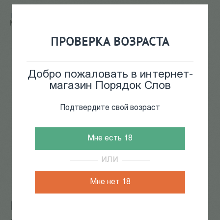
Главная
/
КАТАЛОГ КНИГ
/
кино
/
cinemabooks
/
Котэ
Микаберидзе (грузинское издание)
ПРОВЕРКА ВОЗРАСТА
3
из
4
Добро пожаловать в интернет-
магазин Порядок Слов
Подтвердите свой возраст
Мне есть 18
ИЛИ
Мне нет 18
Котэ Микаберидзе (грузинское