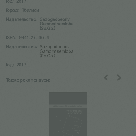
Год:
2017
Город:
Тбилиси
Издательство:
Sazogadoebrivi
Gamomtsemloba
(Sa.Ga.)
ISBN:
9941-27-367-4
Издательство:
Sazogadoebrivi
Gamomtsemloba
(Sa.Ga.)
Год:
2017
Также рекомендуем:
назад
вперед