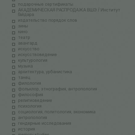
подарочные сертификаты
АКАДЕМИЧЕСКАЯ РАСПРОДАЖА ВШЭ / Институт
Гайдара
издательство порядок слов
зины
кино
театр
авангард
искусство
искусствоведение
культурология
музыка
архитектура, урбанистика
танец
филология
фольклор, этнография, антропология
философия
религиоведение
психология
социология, политология, экономика
антропология
гендерные исследования
история