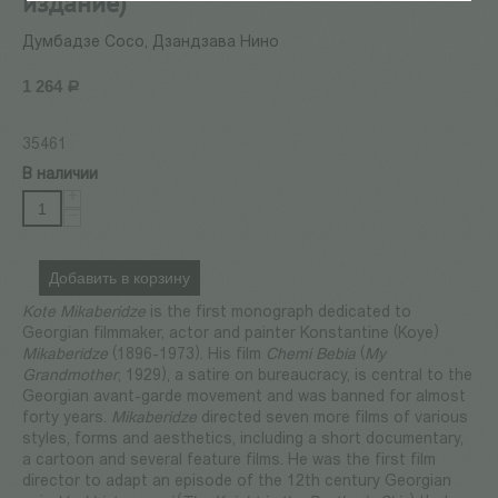
издание)
Думбадзе Сосо, Дзандзава Нино
1 264
Р
35461
В наличии
+
−
Добавить в корзину
Kote Mikaberidze
is the first monograph dedicated to
Georgian filmmaker, actor and painter Konstantine (Koye)
Mikaberidze
(1896-1973). His film
Chemi Bebia
(
My
Grandmother
, 1929), a satire on bureaucracy, is central to the
Georgian avant-garde movement and was banned for almost
forty years.
Mikaberidze
directed seven more films of various
styles, forms and aesthetics, including a short documentary,
a cartoon and several feature films. He was the first film
director to adapt an episode of the 12th century Georgian