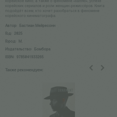
корейское кино, а также о феномене «халлю», успехе
корейских сериалов и роли женщин-режиссёров. Книга
подойдёт всем, кто хочет разобраться в феномене
корейского кинематографа.
Автор:
Бастиан Мейресонн
Год:
2025
Город:
М.
Издательство:
Бомбора
ISBN:
9785041933265
Также рекомендуем:
назад
вперед