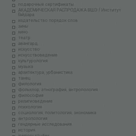
подарочные сертификаты
АКАДЕМИЧЕСКАЯ РАСПРОДАЖА ВШЭ / Институт
Гайдара
издательство порядок слов
зины
кино
театр
авангард
искусство
искусствоведение
культурология
музыка
архитектура, урбанистика
танец
филология
фольклор, этнография, антропология
философия
религиоведение
психология
социология, политология, экономика
антропология
гендерные исследования
история