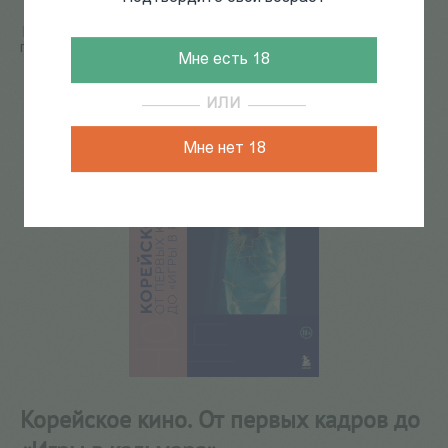
Главная
/
КАТАЛОГ КНИГ
/
кино
/
Корейское кино. От
первых кадров до «Игры в кальмара»
Мне есть 18
120
из
226
ИЛИ
Мне нет 18
Корейское кино. От первых кадров до