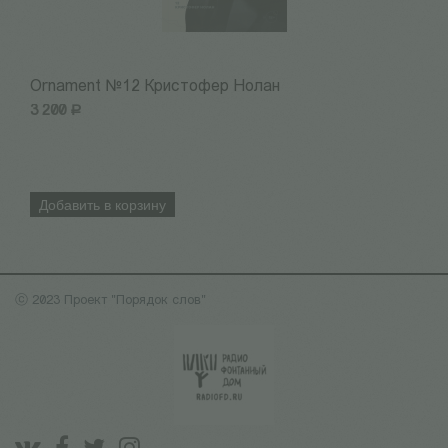
Ornament №12 Кристофер Нолан
1
3 200
Р
3
Добавить в корзину
ⓒ 2023 Проект "Порядок слов"