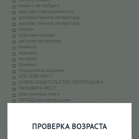
memory studies
книги о петербурге
культура повседневности
документальная литература
художественная литература
поэзия
практики письма
детская литература
комиксы
журналы
не-книги
букинист
подарочные издания
АЛЕТЕЙЯ ФЕСТ
НОВОЕ ИЗДАТЕЛЬСТВО РАСПРОДАЖА
ПАЛЬМИРА ФЕСТ
электронные книги
СКЛАДская распродажа
теория медиа
научпоп
информационные технологии
ПРОВЕРКА ВОЗРАСТА