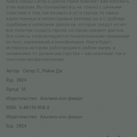
Книга Линды Сегер и Джона Рейни поможет вам избежать
этих ловушек. Вы познакомитесь не только с ценными
советами о том, как вложить в уста героев те самые
единственные и неповторимые реплики, но и с грубыми
ошибками в написании диалогов, которые сведут на нет
все попытки создать героев, которым поверит зритель.
Все советы сопровождаются показательными примерами
из пьес, экранизаций и кинофильмов. Книга будет
интересна авторам, работающим в любом жанре, и
независимо от уровня мастерства — как новичкам, так и
опытным профессионалам.
Автор:
Сегер Л., Рейни Дж.
Год:
2024
Город:
М.
Издательство:
Альпина нон-фикшн
ISBN:
5-00139-850-9
Издательство:
Альпина нон-фикшн
Год:
2024