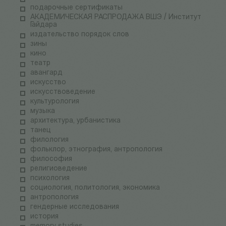
подарочные сертификаты
АКАДЕМИЧЕСКАЯ РАСПРОДАЖА ВШЭ / Институт
Гайдара
издательство порядок слов
зины
кино
театр
авангард
искусство
искусствоведение
культурология
музыка
архитектура, урбанистика
танец
филология
фольклор, этнография, антропология
философия
религиоведение
психология
социология, политология, экономика
антропология
гендерные исследования
история