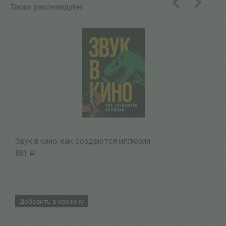
Также рекомендуем:
назад
вперед
Звук в кино: как создаются иллюзии
К
881
Р
8
Добавить в корзину