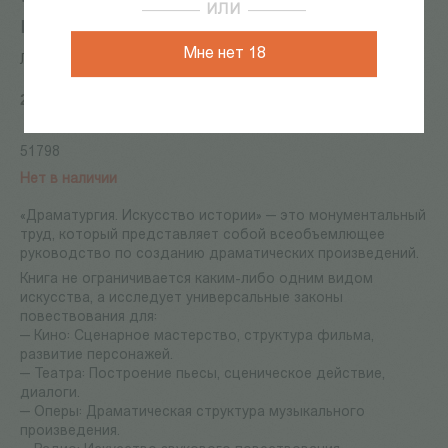
ИЛИ
повествования для кино и театра
Мне нет 18
Лаваньде М.
2 423
Р
51798
Нет в наличии
«Драматургия. Искусство истории» — это монументальный
труд, который представляет собой всеобъемлющее
руководство по созданию драматических произведений.
Книга не ограничивается каким-либо одним видом
искусства, а исследует универсальные законы
повествования для:
— Кино: Сценарное мастерство, структура фильма,
развитие персонажей.
— Театра: Построение пьесы, сценическое действие,
диалоги.
— Оперы: Драматическая структура музыкального
произведения.