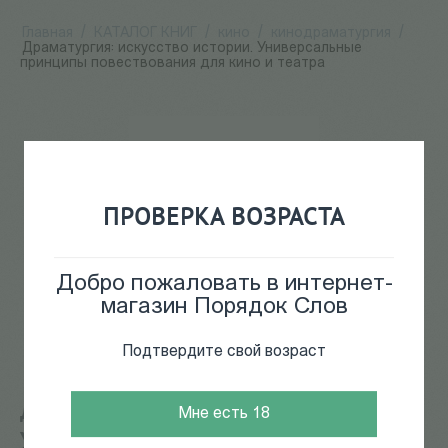
Главная
/
КАТАЛОГ КНИГ
/
кино
/
кинодраматургия
/
Драматургия: искусство истории. Универсальные
принципы повествования для кино и театра
ПРОВЕРКА ВОЗРАСТА
Добро пожаловать в интернет-
магазин Порядок Слов
Подтвердите свой возраст
Драматургия: искусство истории.
Мне есть 18
Универсальные принципы