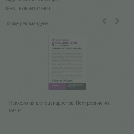
Издательство:
Бомбора
ISBN:
9785041879488
Также рекомендуем:
назад
вперед
Психология для сценаристов: Построение ко...
А
607
Р
5