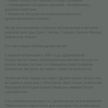
— Радио: Искусство звукового повествования.
— Телевидения: Создание сериалов, телефильмов,
документалистики.
— Комиксов: Визуальное повествование и его
драматургические основы.
Автор рассматривает главные произведения и авторов
мировой культуры: Брехт, Чаплин, Софокл, Хичкок, Мольер,
Кафка и не только!
Это настоящая библия драматургии!
С первой публикации в 1994 году «Драматургия.
Искусство истории» переиздавалась множество раз на
разных языках, потому что принципы повествования,
описанные автором, не теряют своей актуальности.
Режиссер Жак Одиар поставил «Драматургию. Искусство
истории» в один ряд с «Поэтикой» Аристотеля. А писатель
Фредерик Бегбедер назвал Лавандье «живым богом
сценаристов».
Это универсальная книга по драматургии на все времена!
Обязательно к прочтению для сценаристов, режиссеров,