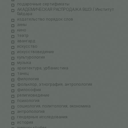
подарочные сертификаты
АКАДЕМИЧЕСКАЯ РАСПРОДАЖА ВШЭ / Институт
Гайдара
издательство порядок слов
зины
кино
театр
авангард
искусство
искусствоведение
культурология
музыка
архитектура, урбанистика
танец
филология
фольклор, этнография, антропология
философия
религиоведение
психология
социология, политология, экономика
антропология
гендерные исследования
история