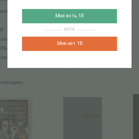
ахмудов А.
Мне есть 18
ИЛИ
б.
ство:
Лимбус Пресс
Мне нет 18
370-0808-5
ство:
Лимбус Пресс
комендуем: