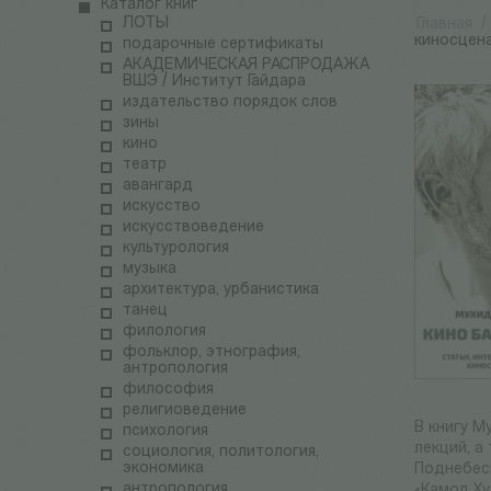
Каталог книг
ЛОТЫ
Главная
/
киносцена
подарочные сертификаты
АКАДЕМИЧЕСКАЯ РАСПРОДАЖА
ВШЭ / Институт Гайдара
издательство порядок слов
зины
кино
театр
авангард
искусство
искусствоведение
культурология
музыка
архитектура, урбанистика
танец
филология
фольклор, этнография,
антропология
философия
религиоведение
В книгу М
психология
лекций, а
социология, политология,
экономика
Поднебесн
антропология
«Камол Ху