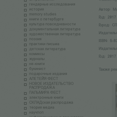
гендерные исследования
история
Автор:
М
memory studies
Год:
2017
книги о петербурге
культура повседневности
Город:
СП
документальная литература
Издатель
художественная литература
поэзия
ISBN:
5-8
практики письма
Издатель
детская литература
комиксы
Год:
2017
журналы
не-книги
Также ре
букинист
подарочные издания
АЛЕТЕЙЯ ФЕСТ
НОВОЕ ИЗДАТЕЛЬСТВО
РАСПРОДАЖА
ПАЛЬМИРА ФЕСТ
электронные книги
СКЛАДская распродажа
теория медиа
научпоп