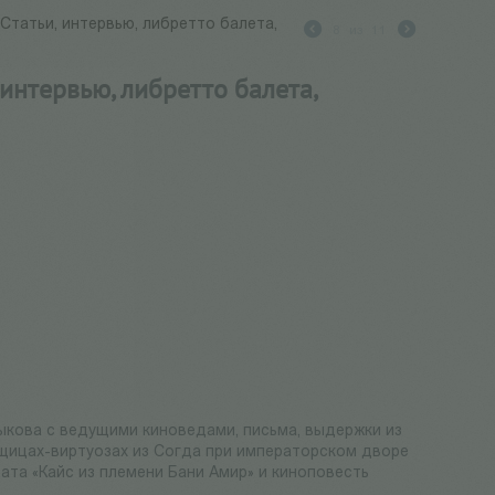
Статьи, интервью, либретто балета,
8
из
11
 интервью, либретто балета,
ыкова с ведущими киноведами, письма, выдержки из
вщицах-виртуозах из Согда при императорском дворе
тата «Кайс из племени Бани Амир» и киноповесть