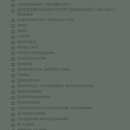
подарочные сертификаты
АКАДЕМИЧЕСКАЯ РАСПРОДАЖА ВШЭ / Институт
Гайдара
издательство порядок слов
зины
кино
театр
авангард
искусство
искусствоведение
культурология
музыка
архитектура, урбанистика
танец
филология
фольклор, этнография, антропология
философия
религиоведение
психология
социология, политология, экономика
антропология
гендерные исследования
история