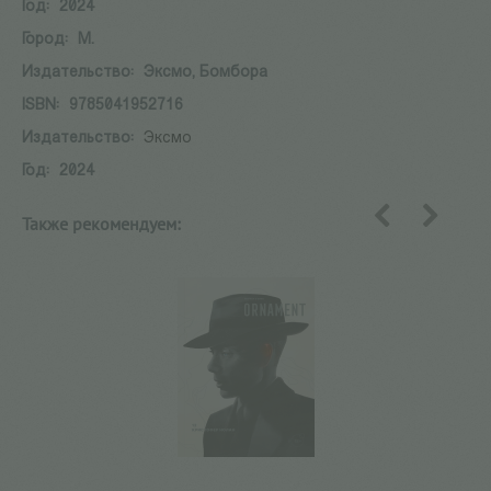
Год:
2024
Город:
М.
Издательство:
Эксмо, Бомбора
ISBN:
9785041952716
Издательство:
Эксмо
Год:
2024
Также рекомендуем:
назад
вперед