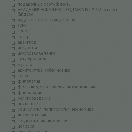
подарочные сертификаты
АКАДЕМИЧЕСКАЯ РАСПРОДАЖА ВШЭ / Институт
Гайдара
издательство порядок слов
зины
кино
театр
авангард
искусство
искусствоведение
культурология
музыка
архитектура, урбанистика
танец
филология
фольклор, этнография, антропология
философия
религиоведение
психология
социология, политология, экономика
антропология
гендерные исследования
история