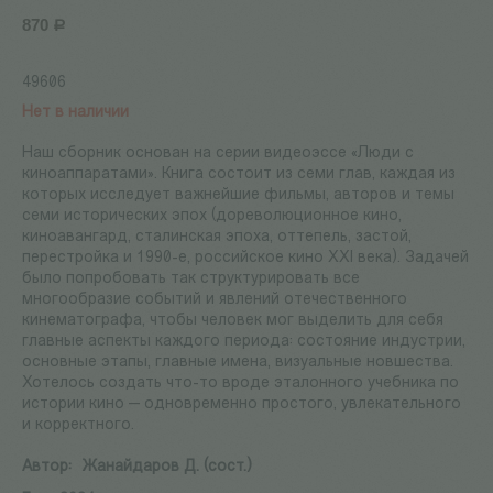
870
Р
49606
Нет в наличии
Наш сборник основан на серии видеоэссе «Люди с
киноаппаратами». Книга состоит из семи глав, каждая из
которых исследует важнейшие фильмы, авторов и темы
семи исторических эпох (дореволюционное кино,
киноавангард, сталинская эпоха, оттепель, застой,
перестройка и 1990-е, российское кино XXI века). Задачей
было попробовать так структурировать все
многообразие событий и явлений отечественного
кинематографа, чтобы человек мог выделить для себя
главные аспекты каждого периода: состояние индустрии,
основные этапы, главные имена, визуальные новшества.
Хотелось создать что-то вроде эталонного учебника по
истории кино — одновременно простого, увлекательного
и корректного.
Автор:
Жанайдаров Д. (сост.)