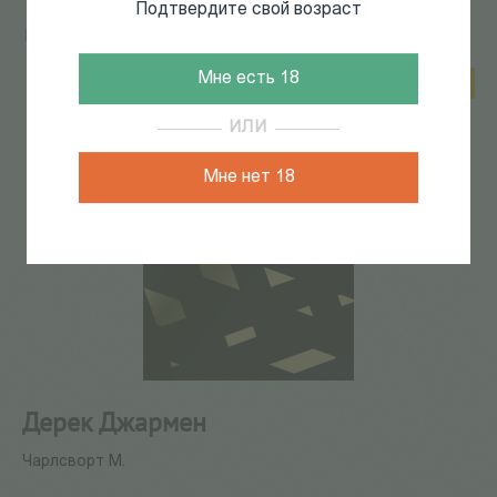
Подтвердите свой возраст
Главная
/
КАТАЛОГ КНИГ
/
кино
/
Дерек Джармен
Мне есть 18
Скидка 5%
ИЛИ
Мне нет 18
Дерек Джармен
Чарлсворт М.