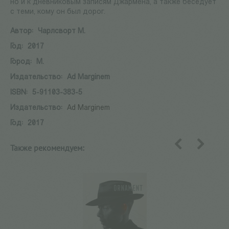
но и к дневниковым записям Джармена, а также беседует
с теми, кому он был дорог.
Автор:
Чарлсворт М.
Год:
2017
Город:
М.
Издательство:
Ad Marginem
ISBN:
5-91103-383-5
Издательство:
Ad Marginem
Год:
2017
Также рекомендуем:
назад
вперед