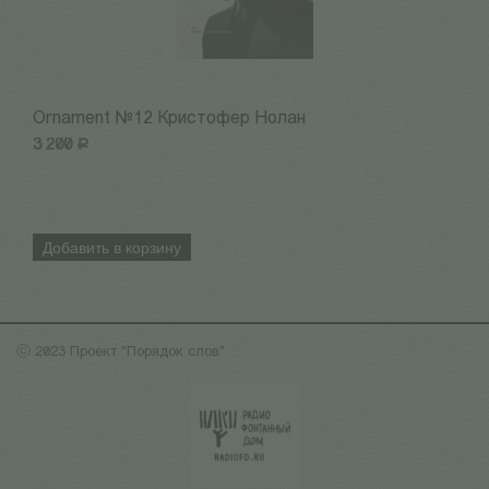
Ornament №12 Кристофер Нолан
1
3 200
Р
3
Добавить в корзину
ⓒ 2023 Проект "Порядок слов"