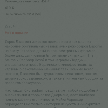
Рекомендованная цена:
432
Р
410
Р
Вы экономите:
22
(
5
%)
Р
27964
Нет в наличии
Дерек Джармен известен прежде всего как один из
наиболее оригинальных независимых режиссеров Европы,
на счету которого дюжина полнометражных фильмов,
более двадцати клипов (в том числе снятых для The
Smiths и Pet Shop Boys) и три награды «Тедди» —
специального приза Берлинского кинофестиваля за
картины о сексуальных меньшинствах. Помимо всего
прочего, Джармен был художником, писателем, поэтом,
дизайнером, садовником, а также влиятельным борцом за
права гомосексуалов.
Настоящая биография представляет собой подробный
анализ жизни и творчества Джармена, дает наиболее
полную картину его личности. Майкл Чарлсворт
обращается не только к истории искусств и кинокритике,