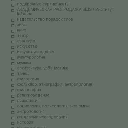
подарочные сертификаты
АКАДЕМИЧЕСКАЯ РАСПРОДАЖА ВШЭ / Институт
Гайдара
издательство порядок слов
зины
кино
театр
авангард
искусство
искусствоведение
культурология
музыка
архитектура, урбанистика
танец
филология
фольклор, этнография, антропология
философия
религиоведение
психология
социология, политология, экономика
антропология
гендерные исследования
история