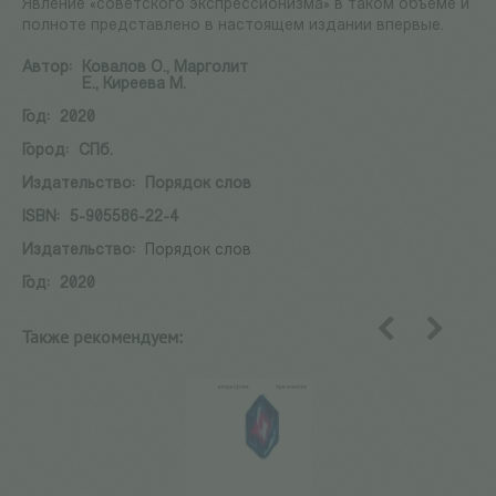
Явление «советского экспрессионизма» в таком объеме и
полноте представлено в настоящем издании впервые.
Автор:
Ковалов О., Марголит
Е., Киреева М.
Год:
2020
Город:
СПб.
Издательство:
Порядок слов
ISBN:
5-905586-22-4
Издательство:
Порядок слов
Год:
2020
Также рекомендуем:
назад
вперед