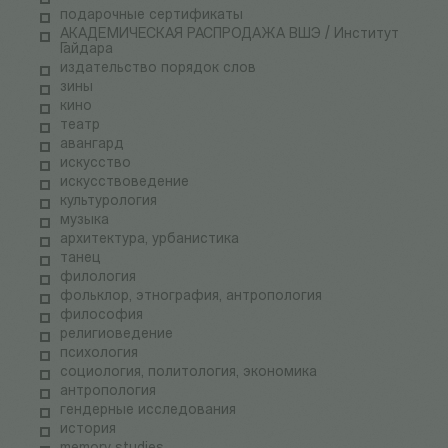
подарочные сертификаты
АКАДЕМИЧЕСКАЯ РАСПРОДАЖА ВШЭ / Институт
Гайдара
издательство порядок слов
зины
кино
театр
авангард
искусство
искусствоведение
культурология
музыка
архитектура, урбанистика
танец
филология
фольклор, этнография, антропология
философия
религиоведение
психология
социология, политология, экономика
антропология
гендерные исследования
история