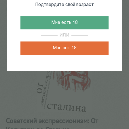
Подтвердите свой возраст
Главная
/
КАТАЛОГ КНИГ
/
издательство порядок слов
/
Советский экспрессионизм: От Калигари до Сталина
Мне есть 18
33
из
38
ИЛИ
Мне нет 18
Советский экспрессионизм: От