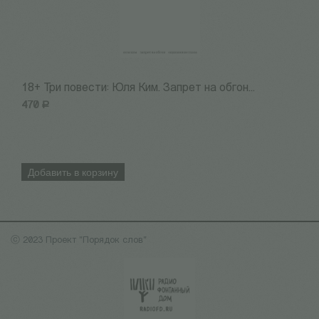
18+ Три повести: Юля Ким. Запрет на обгон...
Т
470
Р
9
Добавить в корзину
ⓒ 2023 Проект "Порядок слов"