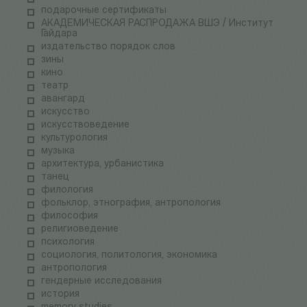
подарочные сертификаты
АКАДЕМИЧЕСКАЯ РАСПРОДАЖА ВШЭ / Институт
Гайдара
издательство порядок слов
зины
кино
театр
авангард
искусство
искусствоведение
культурология
музыка
архитектура, урбанистика
танец
филология
фольклор, этнография, антропология
философия
религиоведение
психология
социология, политология, экономика
антропология
гендерные исследования
история