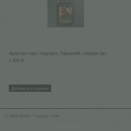
Архитекторы террора. Паранойя, теории заг...
1
1 334
Р
1
Добавить в корзину
ⓒ 2023 Проект "Порядок слов"