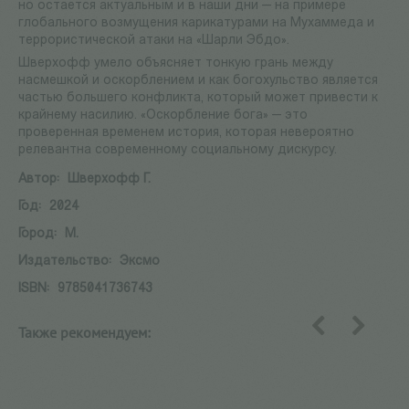
но остается актуальным и в наши дни — на примере
глобального возмущения карикатурами на Мухаммеда и
террористической атаки на «Шарли Эбдо».
Шверхофф умело объясняет тонкую грань между
насмешкой и оскорблением и как богохульство является
частью большего конфликта, который может привести к
крайнему насилию. «Оскорбление бога» — это
проверенная временем история, которая невероятно
релевантна современному социальному дискурсу.
Автор:
Шверхофф Г.
Год:
2024
Город:
М.
Издательство:
Эксмо
ISBN:
9785041736743
Также рекомендуем:
назад
вперед