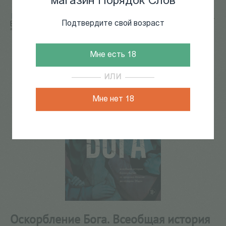
магазин Порядок Слов
Главная
/
КАТАЛОГ КНИГ
/
история
/
Оскорбление Бога.
Подтвердите свой возраст
Всеобщая история богохульства от пророка Моисея до
"Шарли Эбдо"
136
из
210
Мне есть 18
ИЛИ
Мне нет 18
Оскорбление Бога. Всеобщая история