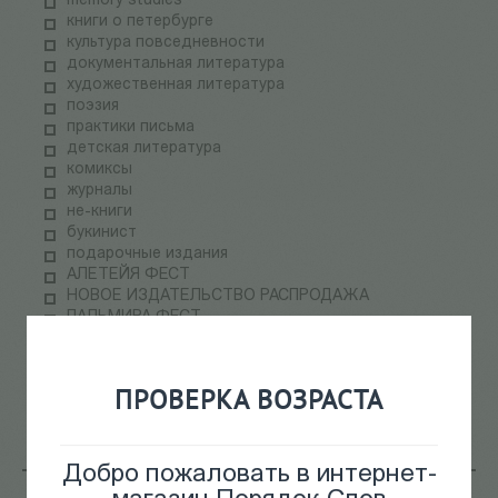
memory studies
книги о петербурге
культура повседневности
документальная литература
художественная литература
поэзия
практики письма
детская литература
комиксы
журналы
не-книги
букинист
подарочные издания
АЛЕТЕЙЯ ФЕСТ
НОВОЕ ИЗДАТЕЛЬСТВО РАСПРОДАЖА
ПАЛЬМИРА ФЕСТ
электронные книги
СКЛАДская распродажа
теория медиа
ПРОВЕРКА ВОЗРАСТА
научпоп
информационные технологии
Добро пожаловать в интернет-