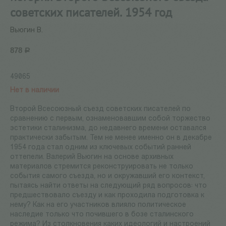
советских писателей. 1954 год
Вьюгин В.
878
Р
49065
Нет в наличии
Второй Всесоюзный съезд советских писателей по
сравнению с первым, ознаменовавшим собой торжество
эстетики сталинизма, до недавнего времени оставался
практически забытым. Тем не менее именно он в декабре
1954 года стал одним из ключевых событий ранней
оттепели. Валерий Вьюгин на основе архивных
материалов стремится реконструировать не только
события самого съезда, но и окружавший его контекст,
пытаясь найти ответы на следующий ряд вопросов: что
предшествовало съезду и как проходила подготовка к
нему? Как на его участников влияло политическое
наследие только что почившего в бозе сталинского
режима? Из столкновения каких идеологий и настроений