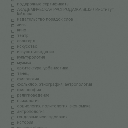
подарочные сертификаты
АКАДЕМИЧЕСКАЯ РАСПРОДАЖА ВШЭ / Институт
Гайдара
издательство порядок слов
зины
кино
театр
авангард
искусство
искусствоведение
культурология
музыка
архитектура, урбанистика
танец
филология
фольклор, этнография, антропология
философия
религиоведение
психология
социология, политология, экономика
антропология
гендерные исследования
история