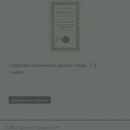
Собрание сочинений в десяти томах. Т. 3: ...
С
1 440
Р
1
Добавить в корзину
ⓒ 2023 Проект "Порядок слов"