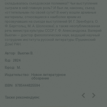
складывалась съездовская полемика? Чьи выступления
сыграли в ней главную роль? И был ли, наконец, съезд
«оттепельным» по своей сути? В книгу вошли архивные
материалы, относящиеся к наиболее ярким из
прозвучавших на съезде выступлений (И. Г. Эренбурга, О.
Ф. Берггольц, М. А. Шолохова), а также неопубликованная
речь министра культуры СССР Г. Ф. Александрова. Валерий
Вьюгин — доктор филологических наук, ведущий научный
сотрудник института русской литературы (Пушкинский
Дом) РАН.
Автор:
Вьюгин В.
Год:
2024
Город:
М.
Издательство:
Новое литературное
обозрение
ISBN:
9785444825594
Также рекомендуем:
назад
вперед