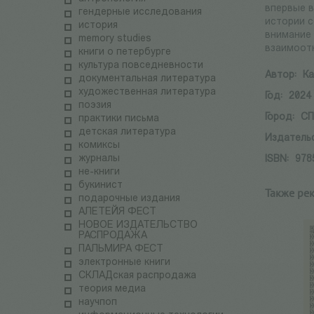
впервые в
гендерные исследования
истории с
история
внимание 
memory studies
взаимоот
книги о петербурге
культура повседневности
Автор:
Ка
документальная литература
художественная литература
Год:
2024
поэзия
Город:
СП
практики письма
детская литература
Издатель
комиксы
журналы
ISBN:
978
не-книги
букинист
Также ре
подарочные издания
АЛЕТЕЙЯ ФЕСТ
НОВОЕ ИЗДАТЕЛЬСТВО
РАСПРОДАЖА
ПАЛЬМИРА ФЕСТ
электронные книги
СКЛАДская распродажа
теория медиа
научпоп