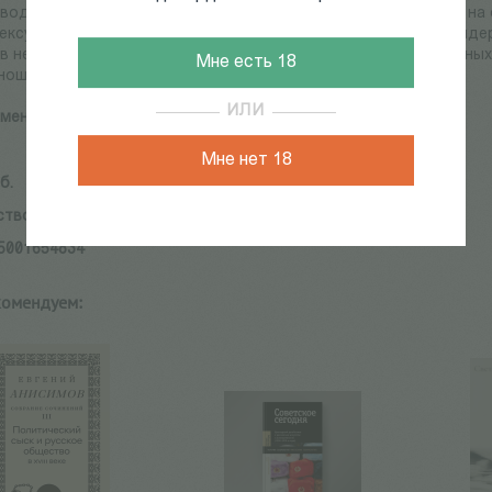
водимых в научный оборот архивных источников, находится на 
ексуальности, истории эмоций, истории повседневности, генде
в ней также уделено практикам функционирования центральных
Мне есть 18
ношениям государственных и церковных учреждений.
ИЛИ
менский А.Б.
Мне нет 18
б.
ство:
Алетейя
5001654834
комендуем: