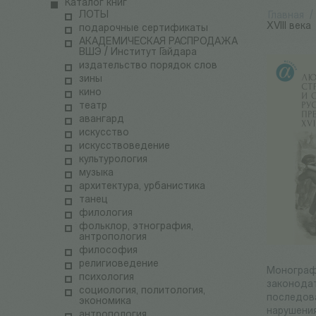
Каталог книг
ЛОТЫ
Главная
/
ХVIII века
подарочные сертификаты
АКАДЕМИЧЕСКАЯ РАСПРОДАЖА
ВШЭ / Институт Гайдара
издательство порядок слов
зины
кино
театр
авангард
искусство
искусствоведение
культурология
музыка
архитектура, урбанистика
танец
филология
фольклор, этнография,
антропология
философия
религиоведение
Монографи
психология
законодат
социология, политология,
последова
экономика
нарушения
антропология