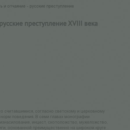
ь и отчаяние - русские преступление
 русские преступление ХVIII века
 со считавшимися, согласно светскому и церковному
 норм поведения. В семи главах монографии
изнасилование, инцест, скотоложство, мужеложство,
иги, основанной преимущественно на широком круге