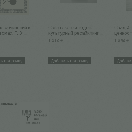
е сочинений в
Советское сегодня:
Свадьбы
мах. Т. 3: ...
культурный ресайклинг ...
ценност
1 512
Р
1 240
Р
ь в корзину
Добавить в корзину
Добавит
альности