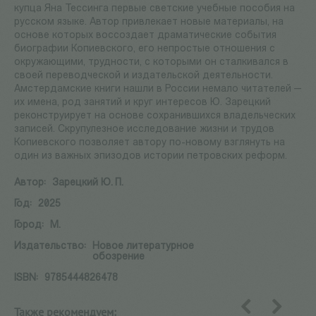
купца Яна Тессинга первые светские учебные пособия на
русском языке. Автор привлекает новые материалы, на
основе которых воссоздает драматические события
биографии Копиевского, его непростые отношения с
окружающими, трудности, с которыми он сталкивался в
своей переводческой и издательской деятельности.
Амстердамские книги нашли в России немало читателей —
их имена, род занятий и круг интересов Ю. Зарецкий
реконструирует на основе сохранившихся владельческих
записей. Скрупулезное исследование жизни и трудов
Копиевского позволяет автору по-новому взглянуть на
один из важных эпизодов истории петровских реформ.
Автор:
Зарецкий Ю. П.
Год:
2025
Город:
М.
Издательство:
Новое литературное
обозрение
ISBN:
9785444826478
Также рекомендуем:
назад
вперед