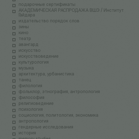
подарочные сертификаты
АКАДЕМИЧЕСКАЯ РАСПРОДАЖА ВШЭ / Институт
Гайдара
издательство порядок слов
зины
кино
театр
авангард
искусство
искусствоведение
культурология
музыка
архитектура, урбанистика
танец
филология
фольклор, этнография, антропология
философия
религиоведение
психология
социология, политология, экономика
антропология
гендерные исследования
история