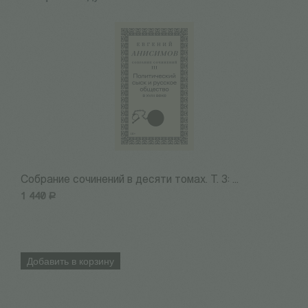
Собрание сочинений в десяти томах. Т. 3: ...
С
1 440
Р
1
Добавить в корзину