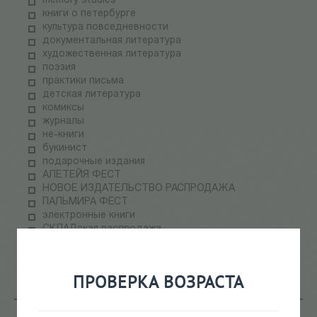
memory studies
книги о петербурге
культура повседневности
документальная литература
художественная литература
поэзия
практики письма
детская литература
комиксы
журналы
не-книги
букинист
подарочные издания
АЛЕТЕЙЯ ФЕСТ
НОВОЕ ИЗДАТЕЛЬСТВО РАСПРОДАЖА
ПАЛЬМИРА ФЕСТ
электронные книги
СКЛАДская распродажа
теория медиа
научпоп
информационные технологии
ПРОВЕРКА ВОЗРАСТА