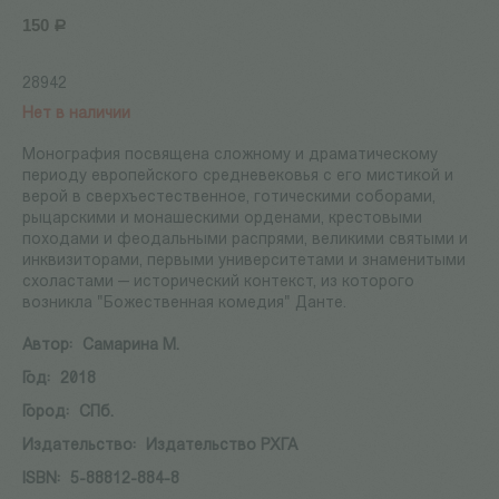
150
Р
28942
Нет в наличии
Монография посвящена сложному и драматическому
периоду европейского средневековья с его мистикой и
верой в сверхъестественное, готическими соборами,
рыцарскими и монашескими орденами, крестовыми
походами и феодальными распрями, великими святыми и
инквизиторами, первыми университетами и знаменитыми
схоластами — исторический контекст, из которого
возникла "Божественная комедия" Данте.
Автор:
Самарина М.
Год:
2018
Город:
СПб.
Издательство:
Издательство РХГА
ISBN:
5-88812-884-8