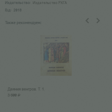
Издательство:
Издательство РХГА
Год:
2018
Также рекомендуем:
назад
вперед
Деяния венгров. Т. 1.
А
3 600
Р
1