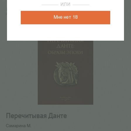
ИЛИ
Главная
/
КАТАЛОГ КНИГ
/
история
/
История
Античности и Средних веков
/
Перечитывая Данте
Мне нет 18
Перечитывая Данте
Самарина М.