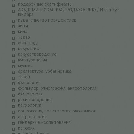
подарочные сертификаты
АКАДЕМИЧЕСКАЯ РАСПРОДАЖА ВШЭ / Институт
Гайдара
издательство порядок слов
зины
кино
театр
авангард
искусство
искусствоведение
культурология
музыка
архитектура, урбанистика
танец
филология
фольклор, этнография, антропология
философия
религиоведение
психология
социология, политология, экономика
антропология
гендерные исследования
история