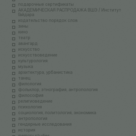
подарочные сертификаты
АКАДЕМИЧЕСКАЯ РАСПРОДАЖА ВШЭ / Институт
Гайдара
издательство порядок слов
зины
кино
театр
авангард
искусство
искусствоведение
культурология
музыка
архитектура, урбанистика
танец
филология
фольклор, этнография, антропология
философия
религиоведение
психология
социология, политология, экономика
антропология
гендерные исследования
история