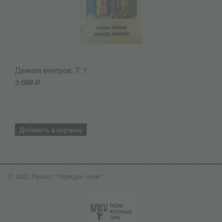
Деяния венгров. Т. 1.
А
3 600
Р
1
Добавить в корзину
ⓒ 2023 Проект "Порядок слов"