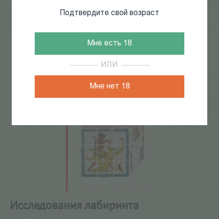
Подтвердите свой возраст
Главная
/
КАТАЛОГ КНИГ
/
история
/
История
Античности и Средних веков
/
Исследования лабиринта
17
из
39
Мне есть 18
ИЛИ
Мне нет 18
Исследования лабиринта