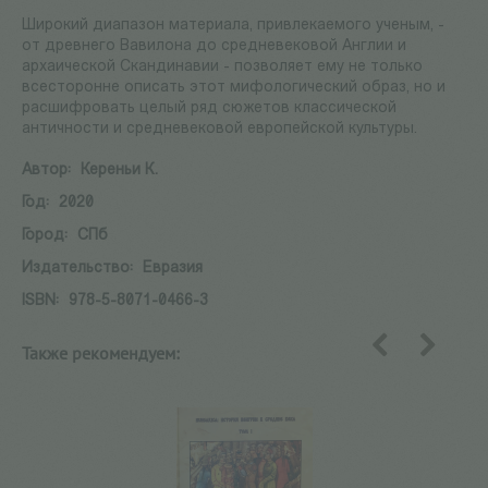
Широкий диапазон материала, привлекаемого ученым, -
от древнего Вавилона до средневековой Англии и
архаической Скандинавии - позволяет ему не только
всесторонне описать этот мифологический образ, но и
расшифровать целый ряд сюжетов классической
античности и средневековой европейской культуры.
Автор:
Кереньи К.
Год:
2020
Город:
СПб
Издательство:
Евразия
ISBN:
978-5-8071-0466-3
Также рекомендуем:
назад
вперед