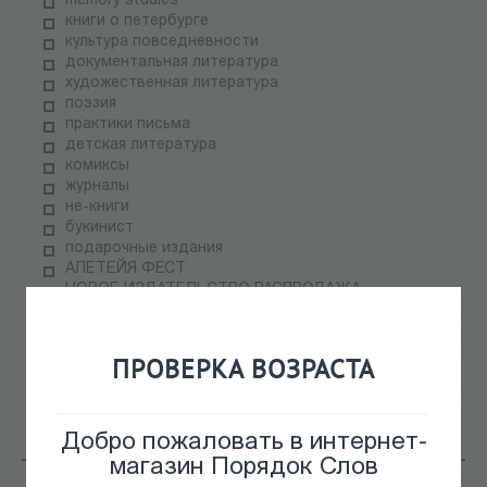
memory studies
книги о петербурге
культура повседневности
документальная литература
художественная литература
поэзия
практики письма
детская литература
комиксы
журналы
не-книги
букинист
подарочные издания
АЛЕТЕЙЯ ФЕСТ
НОВОЕ ИЗДАТЕЛЬСТВО РАСПРОДАЖА
ПАЛЬМИРА ФЕСТ
электронные книги
СКЛАДская распродажа
ПРОВЕРКА ВОЗРАСТА
теория медиа
научпоп
информационные технологии
Добро пожаловать в интернет-
магазин Порядок Слов