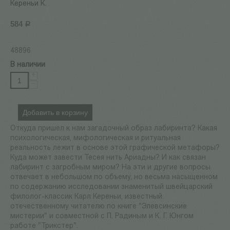
Кереньи К.
584
Р
48896
В наличии
+
−
Добавить в корзину
Откуда пришел к нам загадочный образ лабиринта? Какая
психологическая, мифологическая и ритуальная
реальность лежит в основе этой графической метафоры?
Куда может завести Тесея нить Ариадны? И как связан
лабиринт с загробным миром? На эти и другие вопросы
отвечает в небольшом по объему, но весьма насыщенном
по содержанию исследовании знаменитый швейцарский
филолог-классик Карл Кереньи, известный
отечественному читателю по книге "Элевсинские
мистерии" и совместной с П. Радиным и К. Г. Юнгом
работе "Трикстер".