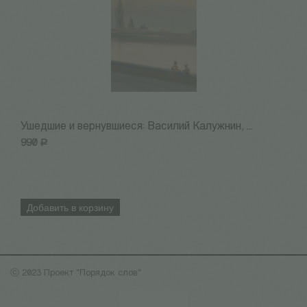
Ушедшие и вернувшиеся: Василий Калужнин, ...
О
990
Р
8
Добавить в корзину
ⓒ 2023 Проект "Порядок слов"