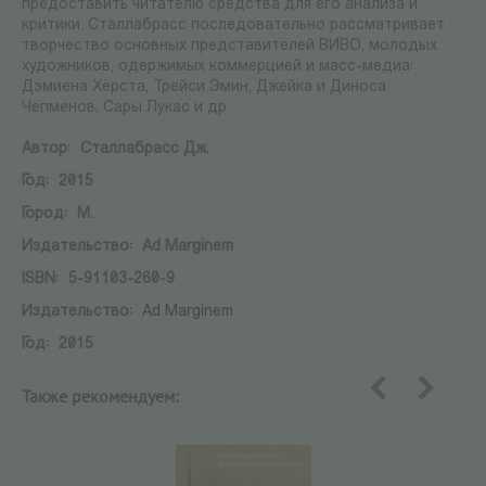
предоставить читателю средства для его анализа и
критики. Сталлабрасс последовательно рассматривает
творчество основных представителей ВИВО, молодых
художников, одержимых коммерцией и масс-медиа:
Дэмиена Хёрста, Трейси Эмин, Джейка и Диноса
Чепменов, Сары Лукас и др.
Автор:
Сталлабрасс Дж.
Год:
2015
Город:
М.
Издательство:
Ad Marginem
ISBN:
5-91103-260-9
Издательство:
Ad Marginem
Год:
2015
Также рекомендуем:
назад
вперед