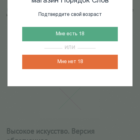
магазин Порядок Слов
Главная
/
КАТАЛОГ КНИГ
/
искусствоведение
/
Высокое
Подтвердите свой возраст
искусство. Версия облегченная
37
из
161
Мне есть 18
ИЛИ
Мне нет 18
Высокое искусство. Версия