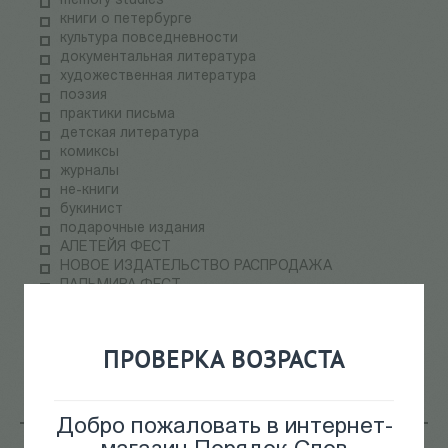
memory studies
книги о петербурге
культура повседневности
документальная литература
художественная литература
поэзия
практики письма
детская литература
комиксы
журналы
не-книги
букинист
подарочные издания
АЛЕТЕЙЯ ФЕСТ
НОВОЕ ИЗДАТЕЛЬСТВО РАСПРОДАЖА
ПАЛЬМИРА ФЕСТ
электронные книги
СКЛАДская распродажа
теория медиа
ПРОВЕРКА ВОЗРАСТА
научпоп
информационные технологии
Добро пожаловать в интернет-