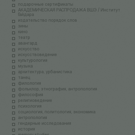
подарочные сертификаты
АКАДЕМИЧЕСКАЯ РАСПРОДАЖА ВШЭ / Институт
Гайдара
издательство порядок слов
зины
кино
театр
авангард
искусство
искусствоведение
культурология
музыка
архитектура, урбанистика
танец
филология
фольклор, этнография, антропология
философия
религиоведение
психология
социология, политология, экономика
антропология
гендерные исследования
история