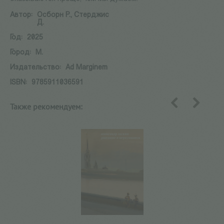
Автор:
Осборн Р., Стерджис
Д.
Год:
2025
Город:
М.
Издательство:
Ad Marginem
ISBN:
9785911036591
Также рекомендуем:
назад
вперед