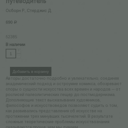
путеводитель
Осборн Р., Стерджис Д.
690
Р
52385
В наличии
+
−
Добавить в корзину
Авторы достаточно подробно и увлекательно, соединяя
академический подход и остроумие комикса, обозревают
споры о сущности искусства всех времен и народов — от
росписей палеолитических пещер до постмодернизма.
Дополняющие текст высказывания художников,
философов и искусствоведов позволяют судить о том,
как развивались представления об искусстве на
протяжении трех минувших тысячелетий. В результате
сложные теоретические проблемы искусствознания
оказываются проще, чем мы думаем.