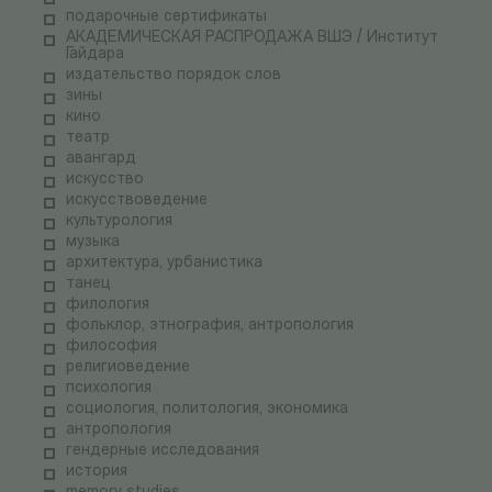
подарочные сертификаты
АКАДЕМИЧЕСКАЯ РАСПРОДАЖА ВШЭ / Институт
Гайдара
издательство порядок слов
зины
кино
театр
авангард
искусство
искусствоведение
культурология
музыка
архитектура, урбанистика
танец
филология
фольклор, этнография, антропология
философия
религиоведение
психология
социология, политология, экономика
антропология
гендерные исследования
история