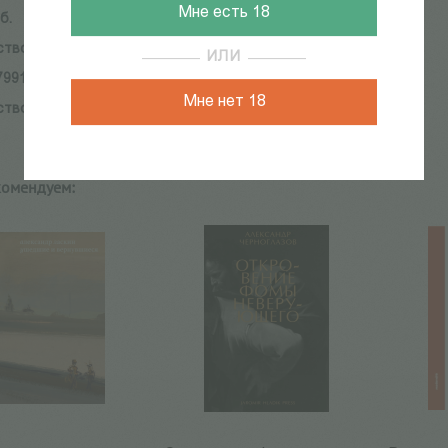
Мне есть 18
б.
ство:
Изд-во им. Н.И. Новикова
ИЛИ
7991-119-0
Мне нет 18
ство:
Изд-во им. Н.И. Новикова
комендуем: