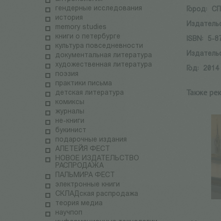
гендерные исследования
Город:
СП
история
Издатель
memory studies
книги о петербурге
ISBN:
5-8
культура повседневности
Издатель
документальная литература
художественная литература
Год:
2014
поэзия
практики письма
Также ре
детская литература
комиксы
журналы
не-книги
букинист
подарочные издания
АЛЕТЕЙЯ ФЕСТ
НОВОЕ ИЗДАТЕЛЬСТВО
РАСПРОДАЖА
ПАЛЬМИРА ФЕСТ
электронные книги
СКЛАДская распродажа
теория медиа
научпоп