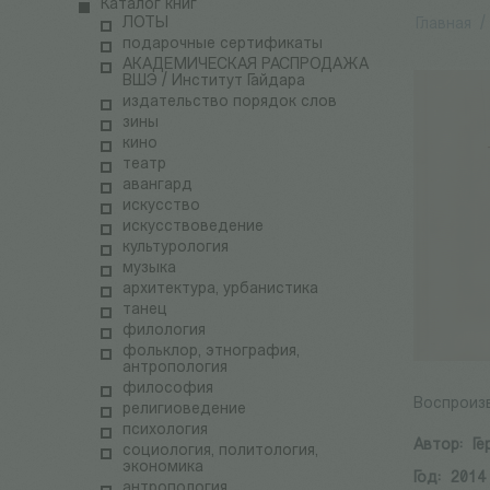
Каталог книг
ЛОТЫ
Главная
/
подарочные сертификаты
АКАДЕМИЧЕСКАЯ РАСПРОДАЖА
ВШЭ / Институт Гайдара
издательство порядок слов
зины
кино
театр
авангард
искусство
искусствоведение
культурология
музыка
архитектура, урбанистика
танец
филология
фольклор, этнография,
антропология
философия
Воспроизв
религиоведение
психология
Автор:
Ге
социология, политология,
экономика
Год:
2014
антропология