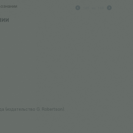
вознании
105
из
168
нии
 (издательство G. Robertson).