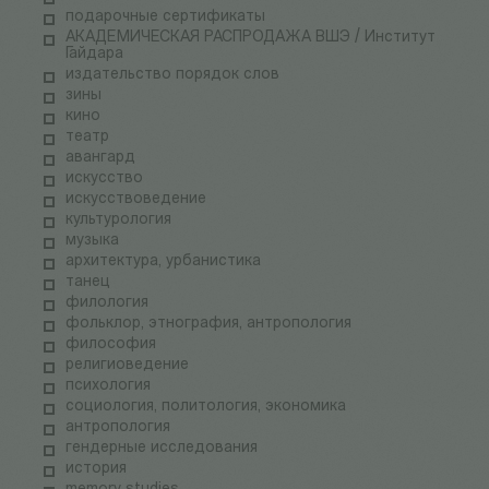
подарочные сертификаты
АКАДЕМИЧЕСКАЯ РАСПРОДАЖА ВШЭ / Институт
Гайдара
издательство порядок слов
зины
кино
театр
авангард
искусство
искусствоведение
культурология
музыка
архитектура, урбанистика
танец
филология
фольклор, этнография, антропология
философия
религиоведение
психология
социология, политология, экономика
антропология
гендерные исследования
история