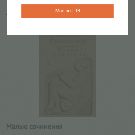
Главная
/
КАТАЛОГ КНИГ
/
искусствоведение
/
Малые
Мне нет 18
сочинения
80
из
163
Малые сочинения