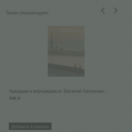
Также рекомендуем:
назад
вперед
Ушедшие и вернувшиеся: Василий Калужнин, ...
О
990
Р
8
Добавить в корзину