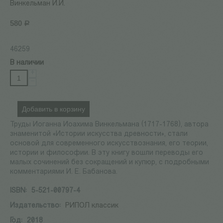
Винкельман И.И.
580
Р
46259
В наличии
+
−
Добавить в корзину
Труды Иоганна Иоахима Винкельмана (1717-1768), автора
знаменитой «Истории искусства древности», стали
основой для современного искусствознания, его теории,
истории и философии. В эту книгу вошли переводы его
малых сочинений без сокращений и купюр, с подробными
комментариями И. Е. Бабанова.
ISBN:
5-521-00797-4
Издательство:
РИПОЛ классик
Год:
2018