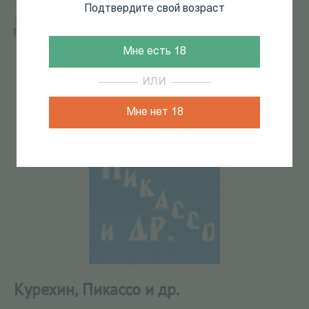
Подтвердите свой возраст
Главная
/
КАТАЛОГ КНИГ
/
искусствоведение
/
Курехин,
Пикассо и др.
Мне есть 18
83
из
168
ИЛИ
Мне нет 18
Курехин, Пикассо и др.