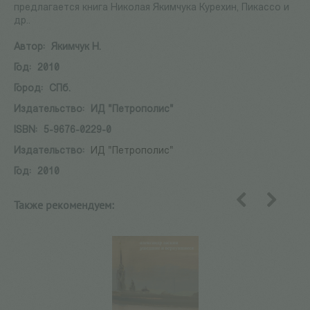
предлагается книга Николая Якимчука Курехин, Пикассо и
др..
Автор:
Якимчук Н.
Год:
2010
Город:
СПб.
Издательство:
ИД "Петрополис"
ISBN:
5-9676-0229-0
Издательство:
ИД "Петрополис"
Год:
2010
Также рекомендуем:
назад
вперед