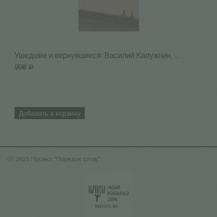
Ушедшие и вернувшиеся: Василий Калужнин, ...
О
990
Р
8
Добавить в корзину
ⓒ 2023 Проект "Порядок слов"