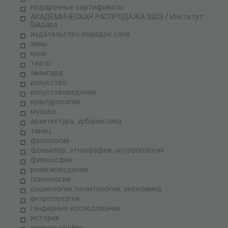
подарочные сертификаты
АКАДЕМИЧЕСКАЯ РАСПРОДАЖА ВШЭ / Институт
Гайдара
издательство порядок слов
зины
кино
театр
авангард
искусство
искусствоведение
культурология
музыка
архитектура, урбанистика
танец
филология
фольклор, этнография, антропология
философия
религиоведение
психология
социология, политология, экономика
антропология
гендерные исследования
история