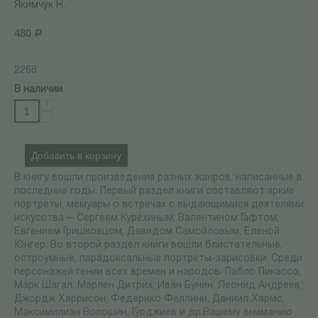
Якимчук Н.
480
Р
2268
В наличии
+
−
Добавить в корзину
В книгу вошли произведения разных жанров, написанные в
последние годы. Первый раздел книги составляют яркие
портреты, мемуары о встречах с выдающимися деятелями
искусства — Сергеем Курёхиным, Валентином Гафтом,
Евгением Гришковцом, Давидом Самойловым, Еленой
Юнгер. Во второй раздел книги вошли блистательные,
остроумные, парадоксальные портреты-зарисовки. Среди
персонажей гении всех времен и народов: Пабло Пикассо,
Марк Шагал, Марлен Дитрих, Иван Бунин, Леонид Андреев,
Джордж Харрисон, Федерико Феллини, Даниил Хармс,
Максимилиан Волошин, Гурджиев и др.Вашему вниманию