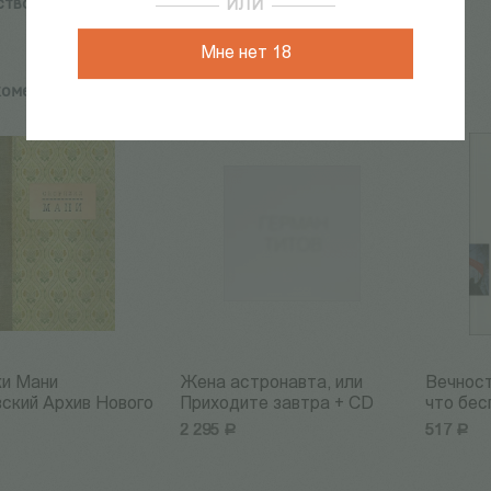
ство:
Герман Титов
ИЛИ
Мне нет 18
комендуем:
ки Мани
Жена астронавта, или
Вечност
ский Архив Нового
Приходите завтра + CD
что бесп
2 295
Р
517
Р