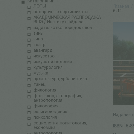
Каталог книг
ЛОТЫ
Главная
/
6-11
подарочные сертификаты
АКАДЕМИЧЕСКАЯ РАСПРОДАЖА
ВШЭ / Институт Гайдара
издательство порядок слов
зины
кино
театр
авангард
искусство
искусствоведение
культурология
музыка
архитектура, урбанистика
танец
филология
фольклор, этнография,
антропология
философия
религиоведение
Издание п
психология
социология, политология,
ISBN:
5-8
экономика
антропология