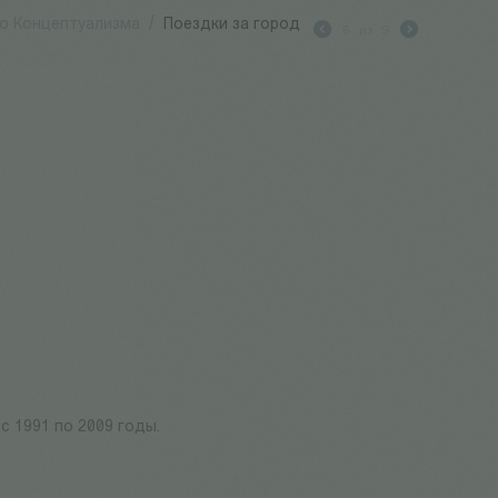
о Концептуализма
/
Поездки за город
6
из
9
 1991 по 2009 годы.