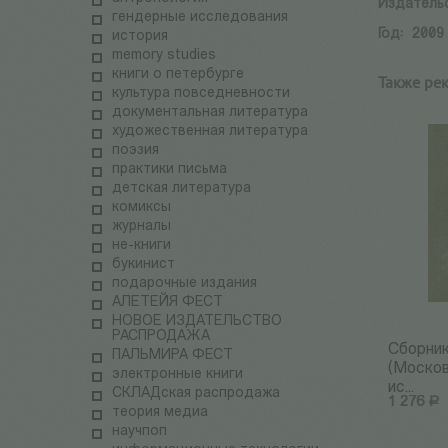
Издатель
гендерные исследования
Год:
2009
история
memory studies
книги о петербурге
Также ре
культура повседневности
документальная литература
художественная литература
поэзия
практики письма
детская литература
комиксы
журналы
не-книги
букинист
подарочные издания
АЛЕТЕЙЯ ФЕСТ
НОВОЕ ИЗДАТЕЛЬСТВО
РАСПРОДАЖА
Сборни
ПАЛЬМИРА ФЕСТ
(Москов
электронные книги
ис...
СКЛАДская распродажа
1 276
Р
теория медиа
научпоп