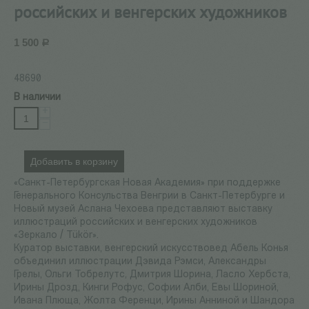
российских и венгерских художников
1 500
Р
48690
В наличии
+
−
Добавить в корзину
«Санкт-Петербургская Новая Академия» при поддержке
Генерального Консульства Венгрии в Санкт-Петербурге и
Новый музей Аслана Чехоева представляют выставку
иллюстраций российских и венгерских художников
«Зеркало / Tükör».
Куратор выставки, венгерский искусствовед Абель Конья
объединил иллюстрации Дэвида Рэмси, Александры
Грелы, Ольги Тобрелутс, Дмитрия Шорина, Ласло Хербста,
Ирины Дрозд, Кинги Рофус, Софии Алби, Евы Шориной,
Ивана Плюща, Жолта Ференци, Ирины Анниной и Шандора