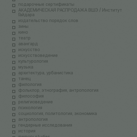
подарочные сертификаты
АКАДЕМИЧЕСКАЯ РАСПРОДАЖА ВШЭ / Институт
Гайдара
издательство порядок слов
зины
кино
театр
авангард
искусство
искусствоведение
культурология
музыка
архитектура, урбанистика
танец
филология
фольклор, этнография, антропология
философия
религиоведение
психология
социология, политология, экономика
антропология
гендерные исследования
история