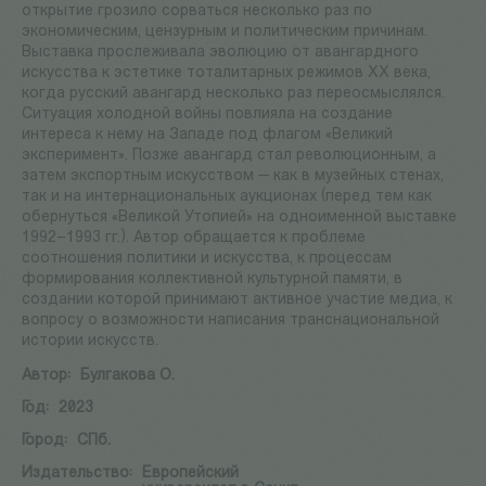
открытие грозило сорваться несколько раз по
экономическим, цензурным и политическим причинам.
Выставка прослеживала эволюцию от авангардного
искусства к эстетике тоталитарных режимов XX века,
когда русский авангард несколько раз переосмыслялся.
Ситуация холодной войны повлияла на создание
интереса к нему на Западе под флагом «Великий
эксперимент». Позже авангард стал революционным, а
затем экспортным искусством — как в музейных стенах,
так и на интернациональных аукционах (перед тем как
обернуться «Великой Утопией» на одноименной выставке
1992–1993 гг.). Автор обращается к проблеме
соотношения политики и искусства, к процессам
формирования коллективной культурной памяти, в
создании которой принимают активное участие медиа, к
вопросу о возможности написания транснациональной
истории искусств.
Автор:
Булгакова О.
Год:
2023
Город:
СПб.
Издательство:
Европейский