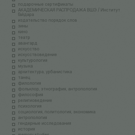
подарочные сертификаты
АКАДЕМИЧЕСКАЯ РАСПРОДАЖА ВШЭ / Институт
Гайдара
издательство порядок слов
зины
кино
театр
авангард
искусство
искусствоведение
культурология
музыка
архитектура, урбанистика
танец
филология
фольклор, этнография, антропология
философия
религиоведение
психология
социология, политология, экономика
антропология
гендерные исследования
история