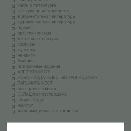
memory studies
книги о петербурге
культура повседневности
документальная литература
художественная литература
поэзия
практики письма
детская литература
комиксы
журналы
не-книги
букинист
подарочные издания
АЛЕТЕЙЯ ФЕСТ
НОВОЕ ИЗДАТЕЛЬСТВО РАСПРОДАЖА
ПАЛЬМИРА ФЕСТ
электронные книги
СКЛАДская распродажа
теория медиа
научпоп
информационные технологии