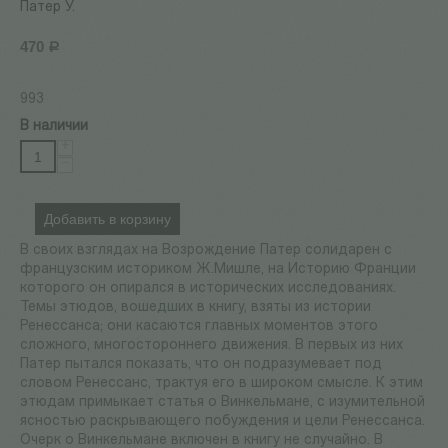
Патер У.
470
Р
993
В наличии
+
−
Добавить в корзину
В своих взглядах на Возрождение Патер солидарен с
французским историком Ж.Мишле, на Историю Франции
которого он опирался в исторических исследованиях.
Темы этюдов, вошедших в книгу, взяты из истории
Ренессанса; они касаются главных моментов этого
сложного, многостороннего движения. В первых из них
Патер пытался показать, что он подразумевает под
словом Ренессанс, трактуя его в широком смысле. К этим
этюдам примыкает статья о Винкельмане, с изумительной
ясностью раскрывающего побуждения и цели Ренессанса.
Очерк о Винкельмане включен в книгу не случайно. В