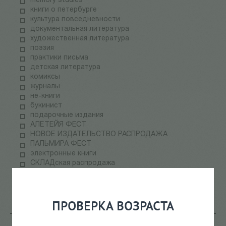
memory studies
книги о петербурге
культура повседневности
документальная литература
художественная литература
поэзия
практики письма
детская литература
комиксы
журналы
не-книги
букинист
подарочные издания
АЛЕТЕЙЯ ФЕСТ
НОВОЕ ИЗДАТЕЛЬСТВО РАСПРОДАЖА
ПАЛЬМИРА ФЕСТ
электронные книги
СКЛАДская распродажа
теория медиа
научпоп
информационные технологии
ПРОВЕРКА ВОЗРАСТА