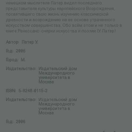
немецком мыслителе Патер видел последнего
представителя культуры европейского Возрождения,
посвятившего свою жизнь изучению классической
древности и возрождению на ее основе утраченного
искусством совершенства. Обо всём этом и не только в
книге Ренессанс: очерки искусства и поэзии (У. Патер)
Автор:
Патер У.
Год:
2006
Город:
М.
Издательство:
Издательский дом
Международного
университета в
Москве
ISBN:
5-9248-0115-2
Издательство:
Издательский дом
Международного
университета в
Москве
Год:
2006