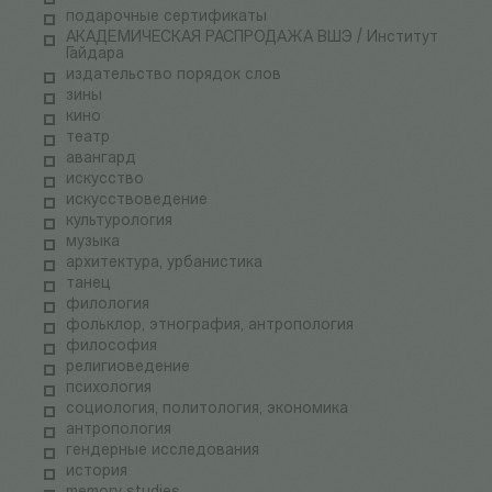
подарочные сертификаты
АКАДЕМИЧЕСКАЯ РАСПРОДАЖА ВШЭ / Институт
Гайдара
издательство порядок слов
зины
кино
театр
авангард
искусство
искусствоведение
культурология
музыка
архитектура, урбанистика
танец
филология
фольклор, этнография, антропология
философия
религиоведение
психология
социология, политология, экономика
антропология
гендерные исследования
история