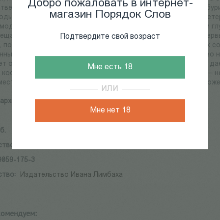
Добро пожаловать в интернет-
твенных процессах и культовых фигурах 90-х годов - годов бури
магазин Порядок Слов
оды и политики. Автор опровергает мнение об отсталости пете
 мода обладают собственным сложным языком, насыщенным глу
ещах. В книге искусствоведческий анализ перемежается интерв
Подтвердите свой возраст
, поскольку автор был очевидцем и участником описываемых с
нными петербургскими историями. Книга содержит множество н
т о забытых именах и явлениях петербургской культуры. Она да
Мне есть 18
 костюма в постсоветском пространстве Петербурга. Мода — не 
месте взятое. Мода — искусство веселого, вызывающего художе
ИЛИ
архи С.
Мне нет 18
б.
ство:
Издательство Ивана Лимбаха
9059-175-3
ство:
Издательство Ивана Лимбаха
комендуем: