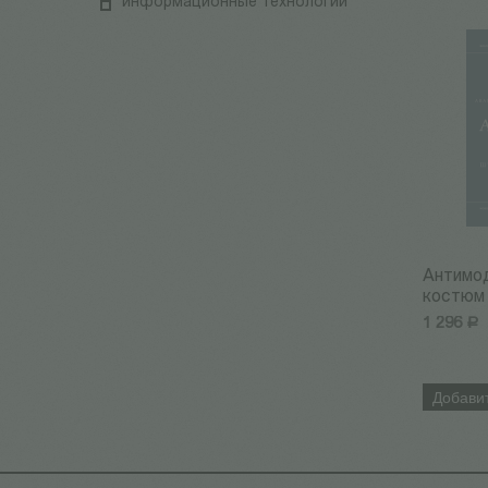
информационные технологии
Антимод
костюм
1 296
Р
Добавит