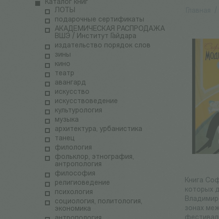
Каталог книг
ЛОТЫ
Главная
/
подарочные сертификаты
АКАДЕМИЧЕСКАЯ РАСПРОДАЖА
ВШЭ / Институт Гайдара
издательство порядок слов
зины
кино
театр
авангард
искусство
искусствоведение
культурология
музыка
архитектура, урбанистика
танец
филология
фольклор, этнография,
антропология
философия
Книга Соф
религиоведение
которых д
психология
Владимире
социология, политология,
зонах меж
экономика
фестивали
антропология