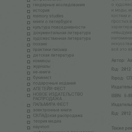
о художес
гендерные исследования
и моды, м
история
костюм и
memory studies
простых в
книги о петербурге
характера
культура повседневности
невыдума
документальная литература
напоминае
художественная литература
искусства
поэзия
всё это в
практики письма
детская литература
Автор:
Аз
комиксы
журналы
Год:
2012
не-книги
букинист
Город:
СП
подарочные издания
Издатель
АЛЕТЕЙЯ ФЕСТ
НОВОЕ ИЗДАТЕЛЬСТВО
ISBN:
5-8
РАСПРОДАЖА
ПАЛЬМИРА ФЕСТ
Издатель
электронные книги
Год:
2012
СКЛАДская распродажа
теория медиа
научпоп
Также ре