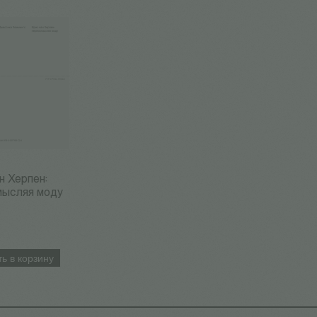
н Херпен:
мысляя моду
ь в корзину