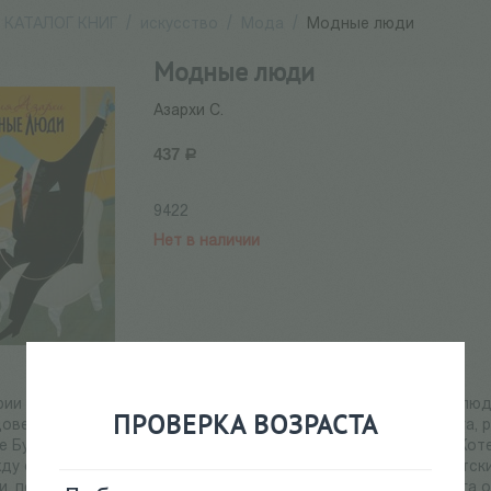
КАТАЛОГ КНИГ
/
искусство
/
Мода
/
Модные люди
Модные люди
Азархи С.
437
Р
9422
Нет в наличии
ии Азархи — это книга о моде, о модной одежде, о модных лю
ПРОВЕРКА ВОЗРАСТА
овелось стать автору в 1990-е-2000-е годы. Это первая книга,
 Бухиннике, Олеге Бирюкове, Татьяне Парфёновой, Татьяне Коте
ду современным искусством и модой — различных аюшонистских
, перформансы Глюкли и Цапли и т. п.). Вместе с тем эта книга