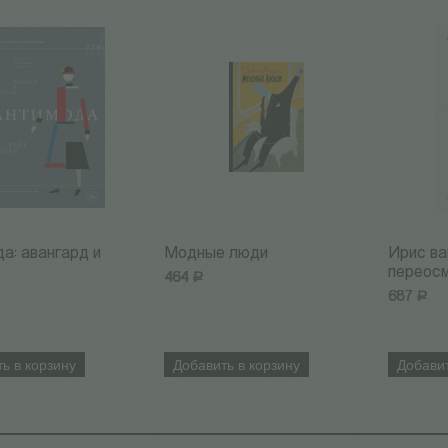
а: авангард и
Модные люди
Ирис ва
переос
464
Р
687
Р
ь в корзину
Добавить в корзину
Добавит