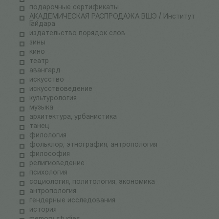
подарочные сертификаты
АКАДЕМИЧЕСКАЯ РАСПРОДАЖА ВШЭ / Институт
Гайдара
издательство порядок слов
зины
кино
театр
авангард
искусство
искусствоведение
культурология
музыка
архитектура, урбанистика
танец
филология
фольклор, этнография, антропология
философия
религиоведение
психология
социология, политология, экономика
антропология
гендерные исследования
история