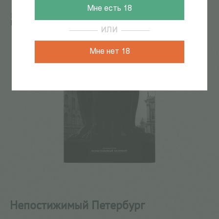
Мне есть 18
Главная
/
КАТАЛОГ КНИГ
/
искусство
/
Альбомы
/
Непостижимый Петербург
ИЛИ
55
из
93
Мне нет 18
Непостижимый Петербург