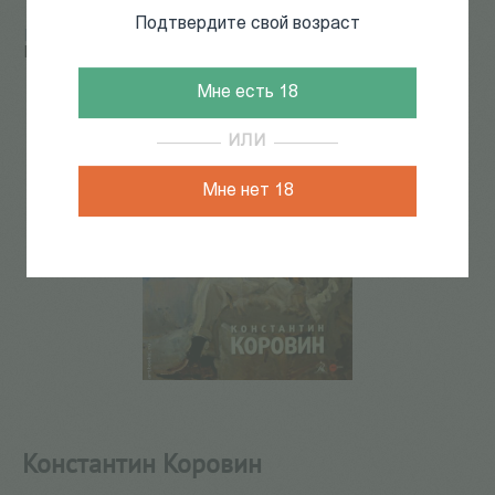
Подтвердите свой возраст
Главная
/
КАТАЛОГ КНИГ
/
искусство
/
Альбомы
/
Константин Коровин
45
из
94
Мне есть 18
ИЛИ
Мне нет 18
Константин Коровин