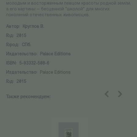
молодым и восторженным певцом красоты родной земли,
а его картины — бесценной "школой" для многих
поколений отечественных живописцев.
Автор:
Круглов В.
Год:
2015
Город:
СПб.
Издательство:
Palace Editions
ISBN:
5-93332-508-6
Издательство:
Palace Editions
Год:
2015
Также рекомендуем:
назад
вперед