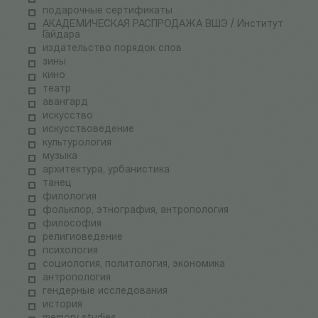
подарочные сертификаты
АКАДЕМИЧЕСКАЯ РАСПРОДАЖА ВШЭ / Институт
Гайдара
издательство порядок слов
зины
кино
театр
авангард
искусство
искусствоведение
культурология
музыка
архитектура, урбанистика
танец
филология
фольклор, этнография, антропология
философия
религиоведение
психология
социология, политология, экономика
антропология
гендерные исследования
история