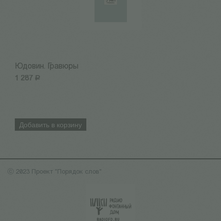
Юдовин. Гравюры
М
1 287
Р
1
Добавить в корзину
ⓒ 2023 Проект "Порядок слов"