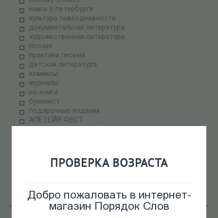
memory studies
книги о петербурге
культура повседневности
документальная литература
художественная литература
поэзия
практики письма
детская литература
комиксы
журналы
не-книги
букинист
подарочные издания
АЛЕТЕЙЯ ФЕСТ
НОВОЕ ИЗДАТЕЛЬСТВО РАСПРОДАЖА
ПАЛЬМИРА ФЕСТ
электронные книги
СКЛАДская распродажа
ПРОВЕРКА ВОЗРАСТА
теория медиа
научпоп
информационные технологии
Добро пожаловать в интернет-
магазин Порядок Слов