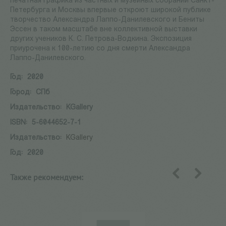
печатная графика из частных и музейных собраний Санкт-
Петербурга и Москвы впервые откроют широкой публике
творчество Александра Лаппо-Данилевского и Бениты
Эссен в таком масштабе вне коллективной выставки
других учеников К. С. Петрова-Водкина. Экспозиция
приурочена к 100-летию со дня смерти Александра
Лаппо-Данилевского.
Год:
2020
Город:
СПб
Издательство:
KGallery
ISBN:
5-6044652-7-1
Издательство:
KGallery
Год:
2020
Также рекомендуем:
назад
вперед