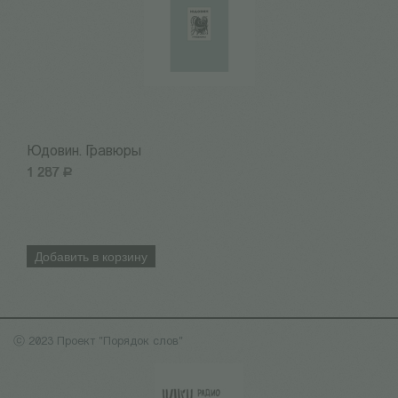
Юдовин. Гравюры
М
1 287
Р
1
Добавить в корзину
ⓒ 2023 Проект "Порядок слов"