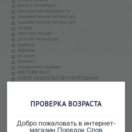
memory studies
книги о петербурге
культура повседневности
документальная литература
художественная литература
поэзия
практики письма
детская литература
комиксы
журналы
не-книги
букинист
подарочные издания
АЛЕТЕЙЯ ФЕСТ
НОВОЕ ИЗДАТЕЛЬСТВО РАСПРОДАЖА
ПАЛЬМИРА ФЕСТ
электронные книги
СКЛАДская распродажа
теория медиа
ПРОВЕРКА ВОЗРАСТА
научпоп
информационные технологии
Добро пожаловать в интернет-
магазин Порядок Слов