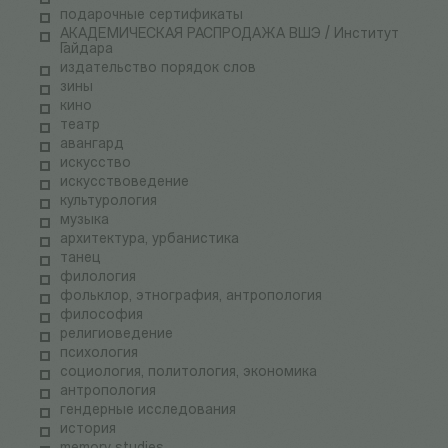
подарочные сертификаты
АКАДЕМИЧЕСКАЯ РАСПРОДАЖА ВШЭ / Институт
Гайдара
издательство порядок слов
зины
кино
театр
авангард
искусство
искусствоведение
культурология
музыка
архитектура, урбанистика
танец
филология
фольклор, этнография, антропология
философия
религиоведение
психология
социология, политология, экономика
антропология
гендерные исследования
история