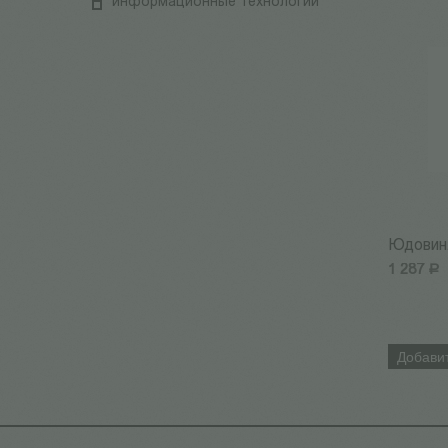
информационные технологии
Юдовин
1 287
Р
Добавит