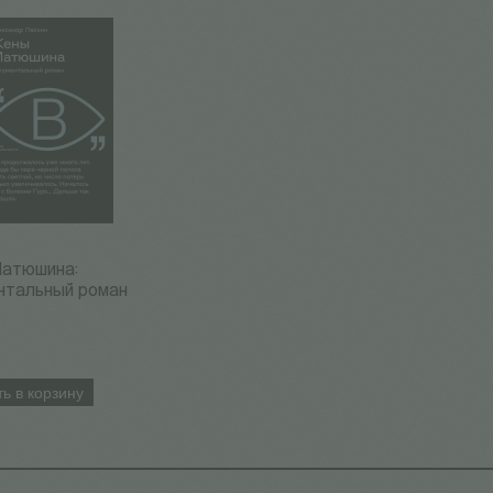
атюшина:
нтальный роман
ь в корзину