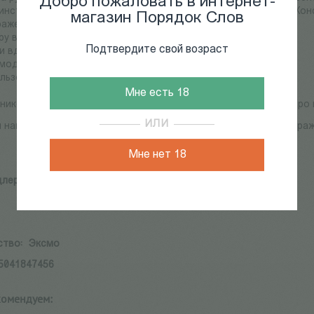
Добро пожаловать в интернет-
инственной американской актрисы, обучавшейся у великого К
магазин Порядок Слов
ажение и его развитие.
еру вжиться в роль?
Подтвердите свой возраст
ти вдохновение?
имодействовать с партнером на сцене или в кадре?
ользовать воображение в качестве актерского инструмента?
Мне есть 18
ников Адлер — Марлон Брандо, Уоррен Битти и Роберт Де Ниро 
ИЛИ
ы найдете описание уникального метода Адлер, авторские упра
Мне нет 18
лер С.
ство:
Эксмо
5041847456
комендуем: