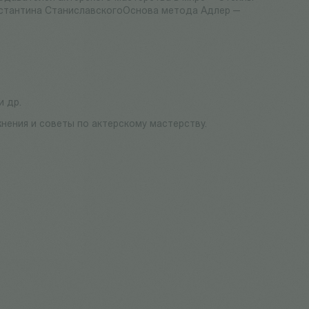
онстантина СтаниславскогоОснова метода Адлер —
и др.
жнения и советы по актерскому мастерству.