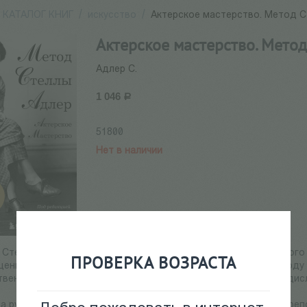
КАТАЛОГ КНИГ
/
искусство
/
Актерское мастерство. Метод 
Актерское мастерство. Мето
Адлер С.
1 046
Р
51800
Нет в наличии
 Стелла Адлер — больше чем просто преподаватель актерского
ПРОВЕРКА ВОЗРАСТА
ценную информацию — рассказывает о том, как понять природу
венно, эмоциональных механизмов других людей». — Из предис
а русском языке — книга одного из самых востребованных пре