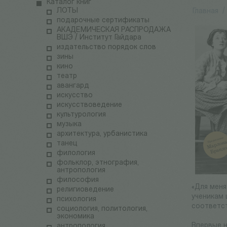
Каталог книг
ЛОТЫ
Главная
/
подарочные сертификаты
АКАДЕМИЧЕСКАЯ РАСПРОДАЖА
ВШЭ / Институт Гайдара
издательство порядок слов
зины
кино
театр
авангард
искусство
искусствоведение
культурология
музыка
архитектура, урбанистика
танец
филология
фольклор, этнография,
антропология
философия
«Для меня
религиоведение
ученикам 
психология
соответст
социология, политология,
экономика
Впервые н
антропология