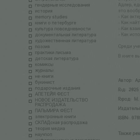
Адлер, ед
гендерные исследования
это вообр
история
- Как акт
memory studies
- Как най
книги о петербурге
- Как вза
культура повседневности
- Как исп
документальная литература
художественная литература
Среди уче
поэзия
практики письма
В книге в
детская литература
комиксы
журналы
не-книги
Автор:
Ад
букинист
подарочные издания
Год:
2025
АЛЕТЕЙЯ ФЕСТ
Город:
М.
НОВОЕ ИЗДАТЕЛЬСТВО
РАСПРОДАЖА
Издатель
ПАЛЬМИРА ФЕСТ
электронные книги
ISBN:
978
СКЛАДская распродажа
теория медиа
Также ре
научпоп