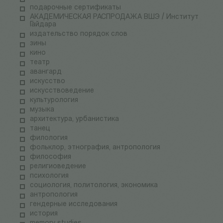
подарочные сертификаты
АКАДЕМИЧЕСКАЯ РАСПРОДАЖА ВШЭ / Институт
Гайдара
издательство порядок слов
зины
кино
театр
авангард
искусство
искусствоведение
культурология
музыка
архитектура, урбанистика
танец
филология
фольклор, этнография, антропология
философия
религиоведение
психология
социология, политология, экономика
антропология
гендерные исследования
история