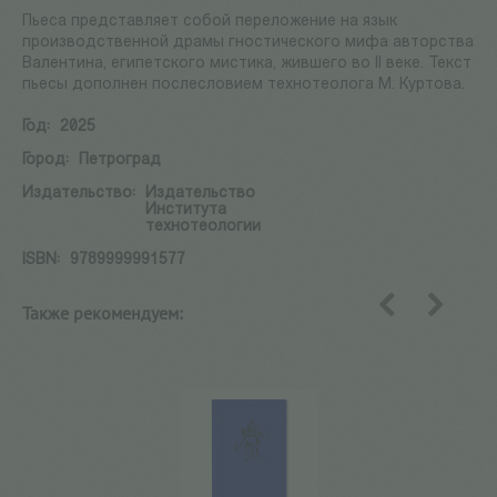
Пьеса представляет собой переложение на язык
производственной драмы гностического мифа авторства
Валентина, египетского мистика, жившего во II веке. Текст
пьесы дополнен послесловием технотеолога М. Куртова.
Год:
2025
Город:
Петроград
Издательство:
Издательство
Института
технотеологии
ISBN:
9789999991577
Также рекомендуем:
назад
вперед