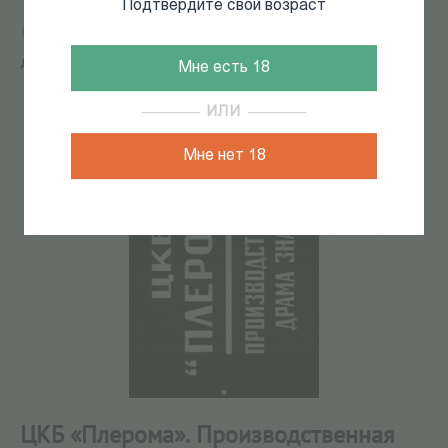
Подтвердите свой возраст
Главная
/
КАТАЛОГ КНИГ
/
художественная литература
/
Проза русская
/
ЦКБ «Плерома». Производственная
драма знания
Мне есть 18
292
из
308
ИЛИ
Мне нет 18
ЦКБ «Плерома». Производственная