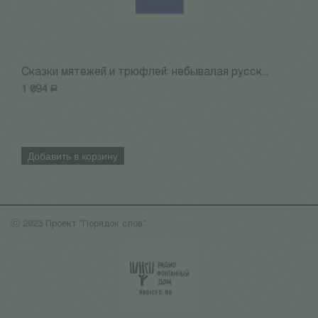
Сказки мятежей и трюфлей: небывалая русск...
П
1 094
Р
1
Добавить в корзину
ⓒ 2023 Проект "Порядок слов"