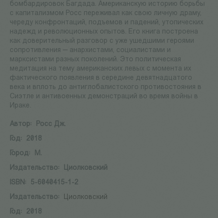
бомбардировок Багдада. Американскую историю борьбы
с капитализмом Росс переживал как свою личную драму,
череду конфронтаций, подъемов и падений, утопических
надежд и революционных опытов. Его книга построена
как доверительный разговор с уже ушедшими героями
сопротивления — анархистами, социалистами и
марксистами разных поколений. Это политическая
медитация на тему американских левых с момента их
фактического появления в середине девятнадцатого
века и вплоть до антиглобалистского противостояния в
Сиэтле и антивоенных демонстраций во время войны в
Ираке.
Автор:
Росс Дж.
Год:
2018
Город:
М.
Издательство:
Циолковский
ISBN:
5-6040415-1-2
Издательство:
Циолковский
Год:
2018