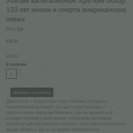
Убитый капитализмом. Краткий обзор
150 лет жизни и смерти американских
левых
Росс Дж.
615
Р
28984
В наличии
+
−
Добавить в корзину
Джон Росс — эксцентрик, поэт, битник, историк и
политический активист. Он друг и пропагандист
сапатистских партизан Мексики, где он прожил всю
вторую половину свой жизни, сторонник легалайза,
завсегдатай поэтических слэмов и участник антивоенных
акций «Живого щита» во время американских