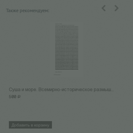
Также рекомендуем:
назад
вперед
Суша и море. Всемирно-историческое размыш...
Л
500
Р
7
Добавить в корзину