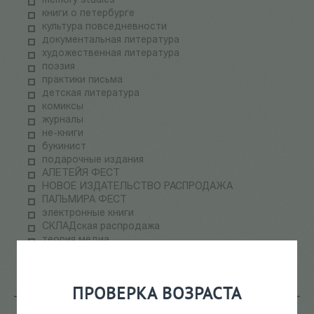
memory studies
книги о петербурге
культура повседневности
документальная литература
художественная литература
поэзия
практики письма
детская литература
комиксы
журналы
не-книги
букинист
подарочные издания
АЛЕТЕЙЯ ФЕСТ
НОВОЕ ИЗДАТЕЛЬСТВО РАСПРОДАЖА
ПАЛЬМИРА ФЕСТ
электронные книги
СКЛАДская распродажа
теория медиа
научпоп
информационные технологии
ПРОВЕРКА ВОЗРАСТА