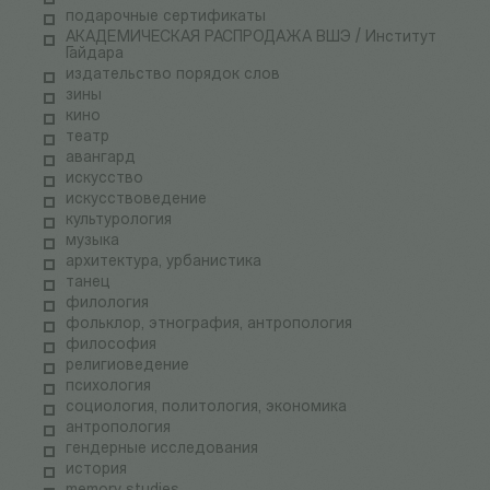
подарочные сертификаты
АКАДЕМИЧЕСКАЯ РАСПРОДАЖА ВШЭ / Институт
Гайдара
издательство порядок слов
зины
кино
театр
авангард
искусство
искусствоведение
культурология
музыка
архитектура, урбанистика
танец
филология
фольклор, этнография, антропология
философия
религиоведение
психология
социология, политология, экономика
антропология
гендерные исследования
история