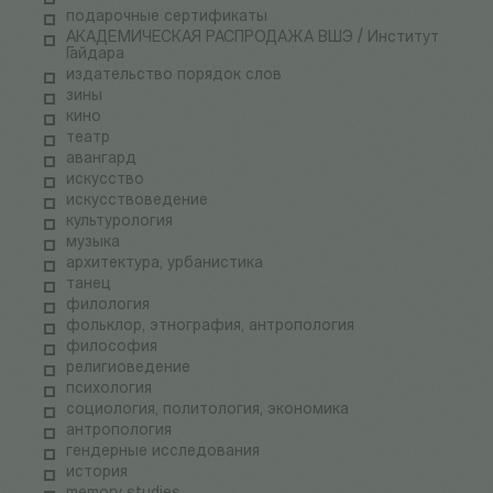
подарочные сертификаты
АКАДЕМИЧЕСКАЯ РАСПРОДАЖА ВШЭ / Институт
Гайдара
издательство порядок слов
зины
кино
театр
авангард
искусство
искусствоведение
культурология
музыка
архитектура, урбанистика
танец
филология
фольклор, этнография, антропология
философия
религиоведение
психология
социология, политология, экономика
антропология
гендерные исследования
история