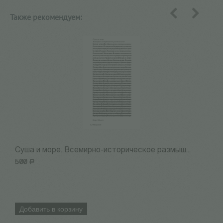
Также рекомендуем:
назад
вперед
Суша и море. Всемирно-историческое размыш...
Л
500
Р
7
Добавить в корзину