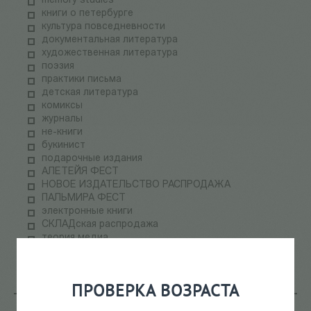
memory studies
книги о петербурге
культура повседневности
документальная литература
художественная литература
поэзия
практики письма
детская литература
комиксы
журналы
не-книги
букинист
подарочные издания
АЛЕТЕЙЯ ФЕСТ
НОВОЕ ИЗДАТЕЛЬСТВО РАСПРОДАЖА
ПАЛЬМИРА ФЕСТ
электронные книги
СКЛАДская распродажа
теория медиа
научпоп
информационные технологии
ПРОВЕРКА ВОЗРАСТА