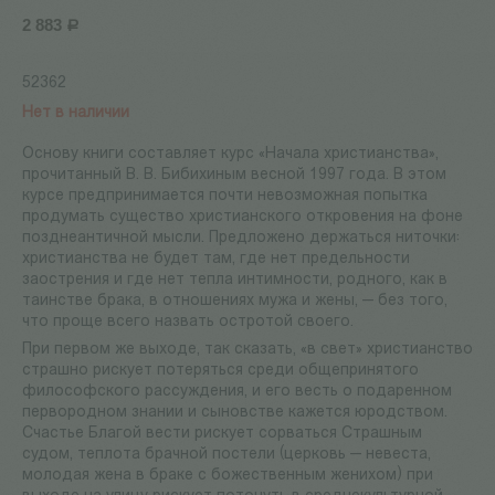
2 883
Р
52362
Нет в наличии
Основу книги составляет курс «Начала христианства»,
прочитанный В. В. Бибихиным весной 1997 года. В этом
курсе предпринимается почти невозможная попытка
продумать существо христианского откровения на фоне
позднеантичной мысли. Предложено держаться ниточки:
христианства не будет там, где нет предельности
заострения и где нет тепла интимности, родного, как в
таинстве брака, в отношениях мужа и жены, — без того,
что проще всего назвать остротой своего.
При первом же выходе, так сказать, «в свет» христианство
страшно рискует потеряться среди общепринятого
философского рассуждения, и его весть о подаренном
первородном знании и сыновстве кажется юродством.
Счастье Благой вести рискует сорваться Страшным
судом, теплота брачной постели (церковь — невеста,
молодая жена в браке с божественным женихом) при