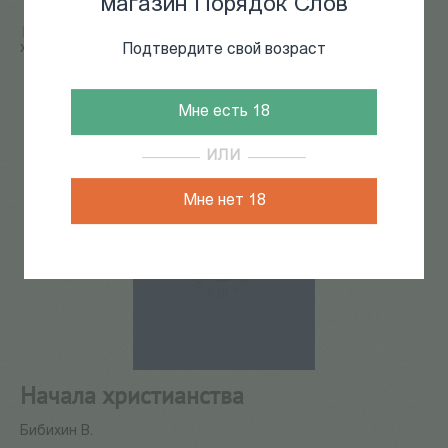
магазин Порядок Слов
Главная
/
КАТАЛОГ КНИГ
/
философия
/
Начала
христианства
Подтвердите свой возраст
Мне есть 18
ИЛИ
Мне нет 18
Начала христианства
Бибихин В.