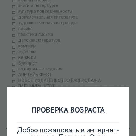
memory studies
книги о петербурге
культура повседневности
документальная литература
художественная литература
поэзия
практики письма
детская литература
комиксы
журналы
не-книги
букинист
подарочные издания
АЛЕТЕЙЯ ФЕСТ
НОВОЕ ИЗДАТЕЛЬСТВО РАСПРОДАЖА
ПАЛЬМИРА ФЕСТ
электронные книги
СКЛАДская распродажа
теория медиа
ПРОВЕРКА ВОЗРАСТА
научпоп
информационные технологии
Добро пожаловать в интернет-