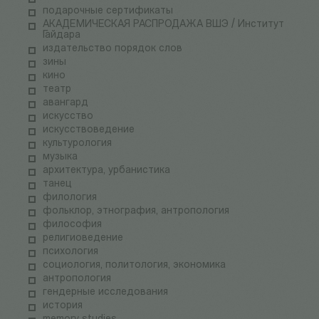
подарочные сертификаты
АКАДЕМИЧЕСКАЯ РАСПРОДАЖА ВШЭ / Институт
Гайдара
издательство порядок слов
зины
кино
театр
авангард
искусство
искусствоведение
культурология
музыка
архитектура, урбанистика
танец
филология
фольклор, этнография, антропология
философия
религиоведение
психология
социология, политология, экономика
антропология
гендерные исследования
история