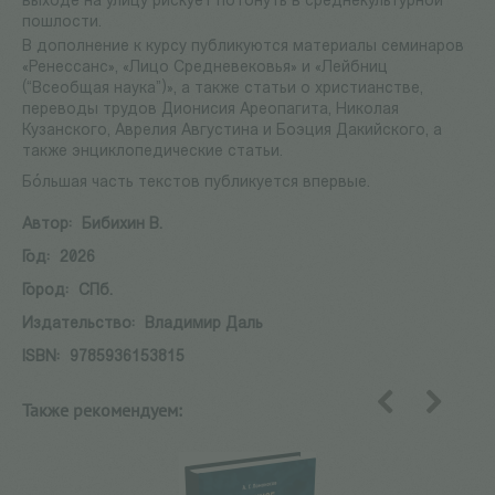
выходе на улицу рискует потонуть в среднекультурной
пошлости.
В дополнение к курсу публикуются материалы семинаров
«Ренессанс», «Лицо Средневековья» и «Лейбниц
(“Всеобщая наука”)», а также статьи о христианстве,
переводы трудов Дионисия Ареопагита, Николая
Кузанского, Аврелия Августина и Боэция Дакийского, а
также энциклопедические статьи.
Бóльшая часть текстов публикуется впервые.
Автор:
Бибихин В.
Год:
2026
Город:
СПб.
Издательство:
Владимир Даль
ISBN:
9785936153815
Также рекомендуем:
назад
вперед