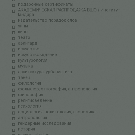
подарочные сертификаты
АКАДЕМИЧЕСКАЯ РАСПРОДАЖА ВШЭ / Институт
Гайдара
издательство порядок слов
зины
кино
театр
авангард
искусство
искусствоведение
культурология
музыка
архитектура, урбанистика
танец
филология
фольклор, этнография, антропология
философия
религиоведение
психология
социология, политология, экономика
антропология
гендерные исследования
история