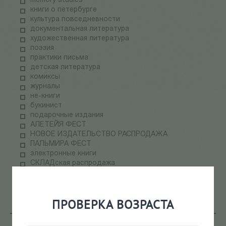
memory studies
книги о петербурге
культура повседневности
документальная литература
художественная литература
поэзия
практики письма
детская литература
комиксы
журналы
не-книги
букинист
подарочные издания
АЛЕТЕЙЯ ФЕСТ
НОВОЕ ИЗДАТЕЛЬСТВО РАСПРОДАЖА
ПАЛЬМИРА ФЕСТ
электронные книги
СКЛАДская распродажа
теория медиа
научпоп
информационные технологии
ПРОВЕРКА ВОЗРАСТА