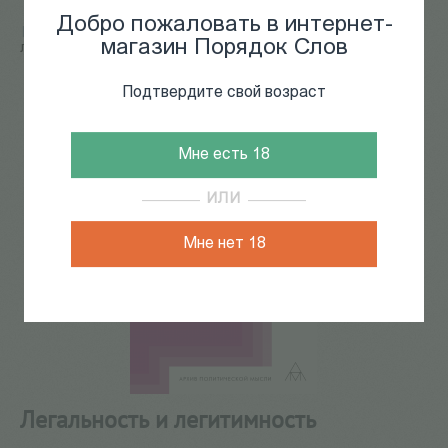
Добро пожаловать в интернет-
Главная
/
КАТАЛОГ КНИГ
/
философия
/
Легальность и
магазин Порядок Слов
легитимность
116
из
212
Подтвердите свой возраст
Мне есть 18
ИЛИ
Мне нет 18
Легальность и легитимность