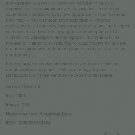
враждовали нацисты и коммунисты. Шмитт еще не
оправдывал готовящийся путч, но уже был готов стать
защитником рейха на будущем процессе. Его «отчаянная
попытка» — так он писал впоследствии — «спасти
президентскую систему Германии» провалилась, но и через
четверть века Шмитт был уверен в своей правоте. Он
считал, что демократические юристы-позитивисты не
понимали главного, считая, будто существуют легальные
полномочия менять в Конституции то, что составляет ее
сердцевину.
В предлагаемое вниманию читателя издание включены
послесловие к изданию 1958 года и ряд других
материалов, а также написано новое послесловие.
Автор:
Шмитт К.
Год:
2024
Город:
СПб.
Издательство:
Владимир Даль
ISBN:
9785936153754