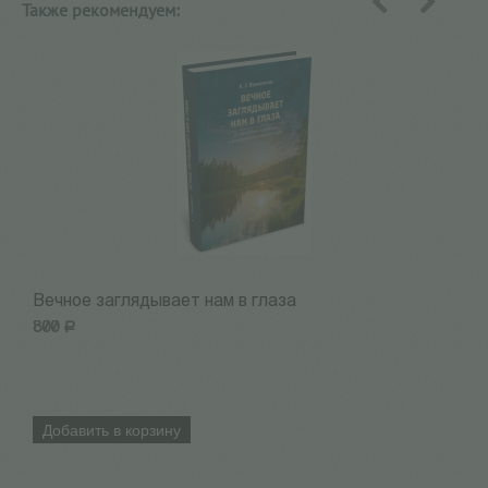
Также рекомендуем:
назад
вперед
Вечное заглядывает нам в глаза
I
800
Р
5
Добавить в корзину