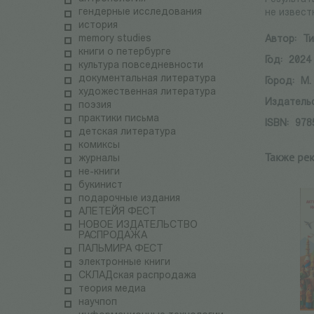
гендерные исследования
не извест
история
memory studies
Автор:
Ти
книги о петербурге
Год:
2024
культура повседневности
документальная литература
Город:
М.
художественная литература
Издатель
поэзия
практики письма
ISBN:
978
детская литература
комиксы
Также ре
журналы
не-книги
букинист
подарочные издания
АЛЕТЕЙЯ ФЕСТ
НОВОЕ ИЗДАТЕЛЬСТВО
РАСПРОДАЖА
ПАЛЬМИРА ФЕСТ
электронные книги
СКЛАДская распродажа
теория медиа
научпоп