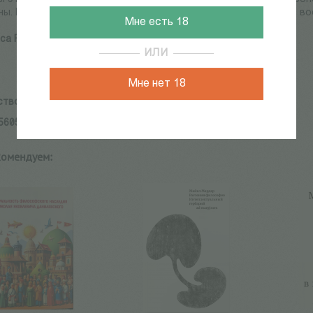
ны. Написанная живым и понятным языком книга Романа Тисы в
Мне есть 18
са Р.
ИЛИ
Мне нет 18
ство:
directio libera
5605066859
комендуем: