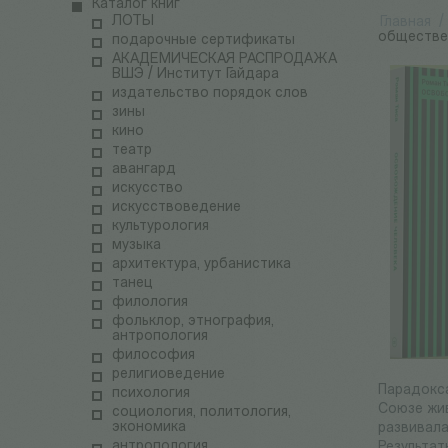
Каталог книг
ЛОТЫ
Главная
/
обществе
подарочные сертификаты
АКАДЕМИЧЕСКАЯ РАСПРОДАЖА
ВШЭ / Институт Гайдара
издательство порядок слов
зины
кино
театр
авангард
искусство
искусствоведение
культурология
музыка
архитектура, урбанистика
танец
филология
фольклор, этнография,
антропология
философия
религиоведение
Парадокса
психология
Союзе жив
социология, политология,
экономика
развивала
антропология
Результат