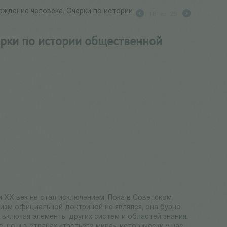
ждение человека. Очерки по истории
18
из
25
ерки по истории общественной
и XX век не стал исключением. Пока в Советском
сизм официальной доктриной не являлся, она бурно
включая элементы других систем и областей знания.
 но и в странах «третьего мира», исторически у нас