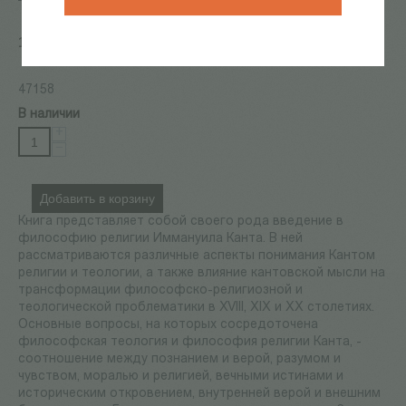
теология
1 040
Р
47158
В наличии
+
−
Добавить в корзину
Книга представляет собой своего рода введение в
философию религии Иммануила Канта. В ней
рассматриваются различные аспекты понимания Кантом
религии и теологии, а также влияние кантовской мысли на
трансформации философско-религиозной и
теологической проблематики в XVIII, XIX и XX столетиях.
Основные вопросы, на которых сосредоточена
философская теология и философия религии Канта, -
соотношение между познанием и верой, разумом и
чувством, моралью и религией, вечными истинами и
историческим откровением, внутренней верой и внешним