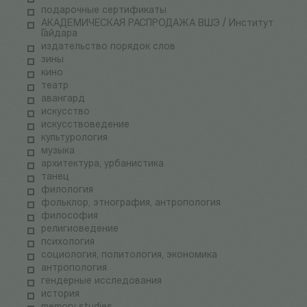
подарочные сертификаты
АКАДЕМИЧЕСКАЯ РАСПРОДАЖА ВШЭ / Институт
Гайдара
издательство порядок слов
зины
кино
театр
авангард
искусство
искусствоведение
культурология
музыка
архитектура, урбанистика
танец
филология
фольклор, этнография, антропология
философия
религиоведение
психология
социология, политология, экономика
антропология
гендерные исследования
история