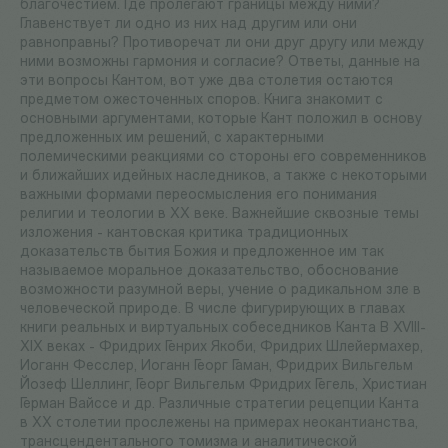
благочестием. Где пролегают границы между ними?
Главенствует ли одно из них над другим или они
равноправны? Противоречат ли они друг другу или между
ними возможны гармония и согласие? Ответы, данные на
эти вопросы Кантом, вот уже два столетия остаются
предметом ожесточенных споров. Книга знакомит с
основными аргументами, которые Кант положил в основу
предложенных им решений, с характерными
полемическими реакциями со стороны его современников
и ближайших идейных наследников, а также с некоторыми
важными формами переосмысления его понимания
религии и теологии в ХХ веке. Важнейшие сквозные темы
изложения - кантовская критика традиционных
доказательств бытия Божия и предложенное им так
называемое моральное доказательство, обоснование
возможности разумной веры, учение о радикальном зле в
человеческой природе. В числе фигурирующих в главах
книги реальных и виртуальных собеседников Канта В XVIII-
ХІХ веках - Фридрих Генрих Якоби, Фридрих Шлейермахер,
Иоганн Фесслер, Иоганн Георг Гаман, Фридрих Вильгельм
Йозеф Шеллинг, Георг Вильгельм Фридрих Гегель, Христиан
Герман Вайссе и др. Различные стратегии рецепции Канта
в ХХ столетии прослежены на примерах неокантианства,
трансцендентального томизма и аналитической