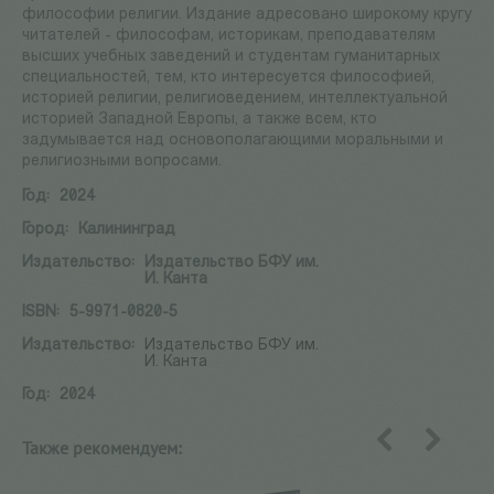
философии религии. Издание адресовано широкому кругу
читателей - философам, историкам, преподавателям
высших учебных заведений и студентам гуманитарных
специальностей, тем, кто интересуется философией,
историей религии, религиоведением, интеллектуальной
историей Западной Европы, а также всем, кто
задумывается над основополагающими моральными и
религиозными вопросами.
Год:
2024
Город:
Калининград
Издательство:
Издательство БФУ им.
И. Канта
ISBN:
5-9971-0820-5
Издательство:
Издательство БФУ им.
И. Канта
Год:
2024
Также рекомендуем:
назад
вперед