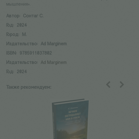
мышления».
Автор:
Сонтаг С.
Год:
2024
Город:
М.
Издательство:
Ad Marginem
ISBN:
9785911037802
Издательство:
Ad Marginem
Год:
2024
Также рекомендуем:
назад
вперед