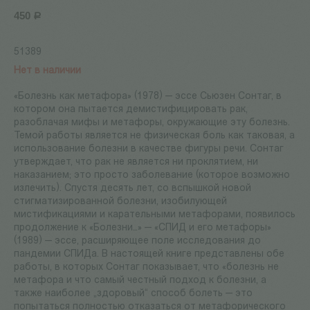
450
Р
51389
Нет в наличии
«Болезнь как метафора» (1978)
— эссе Сьюзен Сонтаг, в
котором она пытается демистифицировать рак,
разоблачая мифы и
метафоры, окружающие эту болезнь.
Темой работы является не
физическая боль как таковая, а
использование болезни в
качестве фигуры речи. Сонтаг
утверждает, что рак не
является ни
проклятием, ни
наказанием; это просто заболевание (которое возможно
излечить). Спустя десять лет, со
вспышкой новой
стигматизированной болезни, изобилующей
мистификациями и
карательными метафорами, появилось
продолжение к
«Болезни…»
— «СПИД и
его метафоры»
(1989)
— эссе, расширяющее поле исследования до
пандемии СПИДа. В
настоящей книге представлены обе
работы, в
которых Сонтаг показывает, что «болезнь не
метафора и
что самый честный подход к
болезни, а
также наиболее „здоровый“ способ болеть
— это
попытаться полностью отказаться от
метафорического