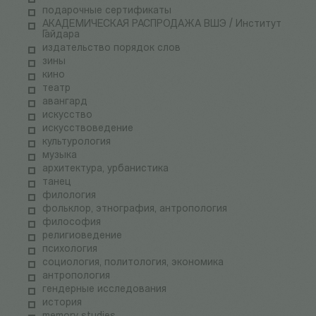
подарочные сертификаты
АКАДЕМИЧЕСКАЯ РАСПРОДАЖА ВШЭ / Институт
Гайдара
издательство порядок слов
зины
кино
театр
авангард
искусство
искусствоведение
культурология
музыка
архитектура, урбанистика
танец
филология
фольклор, этнография, антропология
философия
религиоведение
психология
социология, политология, экономика
антропология
гендерные исследования
история