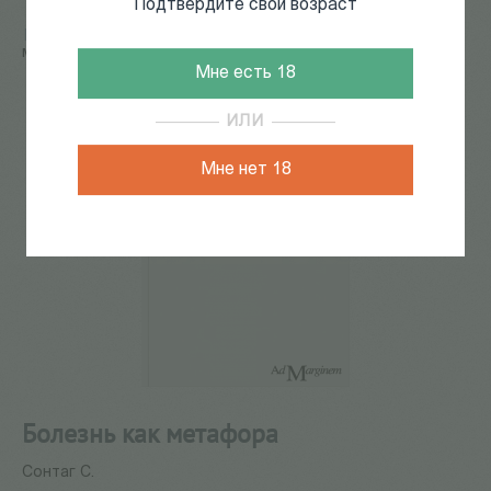
Подтвердите свой возраст
Главная
/
КАТАЛОГ КНИГ
/
философия
/
Болезнь как
метафора
Мне есть 18
ИЛИ
Мне нет 18
Болезнь как метафора
Сонтаг С.