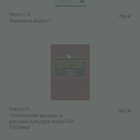
Мяэотс О.
756
Р
Книжки на вырост
Ковтун Н.
491
Р
Утопический дискурс в
русской культуре конца XIX-
XXI века