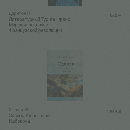
Дарнтон Р.
878
Р
Литературный Тур де Франс:
Мир книг накануне
Французской революции
Хетени Ж.
1 014
Р
Сдвиги: Узоры прозы
Nабокоvа