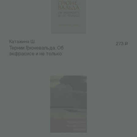
Катажина Ш.
273
Р
Тернии Грюневальда. Об
экфрасисе и не только