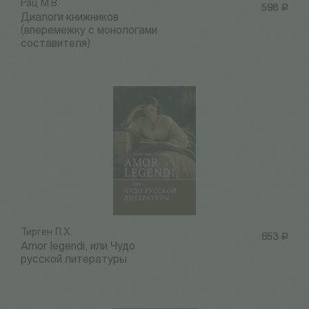
Рац М.В.
598
Р
Диалоги книжников
(вперемежку с монологами
составителя)
Тирген П.Х.
653
Р
Amor legendi, или Чудо
русской литературы