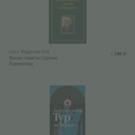
сост. Федотов О.И.
1 200
Р
Венок памяти Сергею
Кормилову