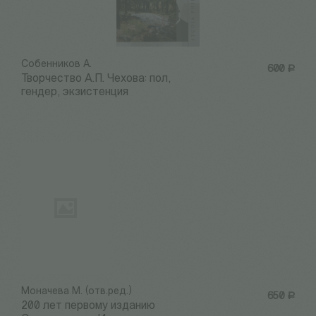
Собенников А.
600
Р
Творчество А.П. Чехова: пол,
гендер, экзистенция
Моначева М. (отв.ред.)
650
Р
200 лет первому изданию