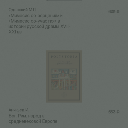
Одесский М.П.
600
Р
«Мимесис со-зерцания» и
«Мимесис со-участия» в
истории русской драмы XVII-
XXI вв.
Аникьев И.
653
Р
Бог, Рим, народ в
средневековой Европе