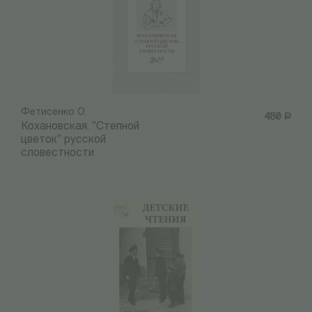
Фетисенко О.
480
Р
Кохановская. "Степной
цветок" русской
словестности