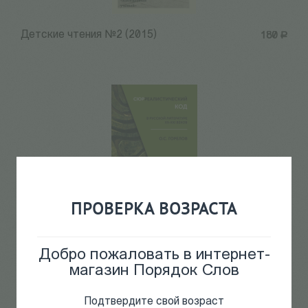
Детские чтения №2 (2015)
180
Р
ПРОВЕРКА ВОЗРАСТА
Горелов О.
390
Р
Сюрреалистический код в
Добро пожаловать в интернет-
русской литературе XX-XXI
магазин Порядок Слов
веков
Подтвердите свой возраст