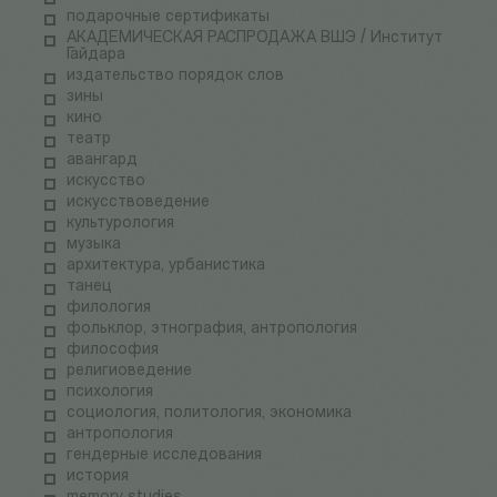
подарочные сертификаты
АКАДЕМИЧЕСКАЯ РАСПРОДАЖА ВШЭ / Институт
Гайдара
издательство порядок слов
зины
кино
театр
авангард
искусство
искусствоведение
культурология
музыка
архитектура, урбанистика
танец
филология
фольклор, этнография, антропология
философия
религиоведение
психология
социология, политология, экономика
антропология
гендерные исследования
история