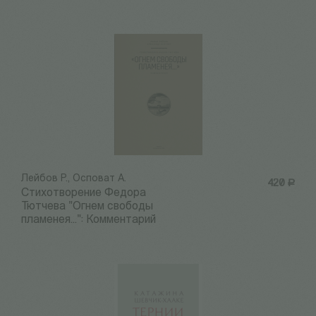
Лейбов Р., Осповат А.
420
Р
Стихотворение Федора
Тютчева "Огнем свободы
пламенея...": Комментарий