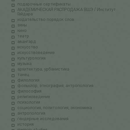
подарочные сертификаты
АКАДЕМИЧЕСКАЯ РАСПРОДАЖА ВШЭ / Институт
Гайдара
издательство порядок слов
зины
кино
театр
авангард
искусство
искусствоведение
культурология
музыка
архитектура, урбанистика
танец
филология
фольклор, этнография, антропология
философия
религиоведение
психология
социология, политология, экономика
антропология
гендерные исследования
история