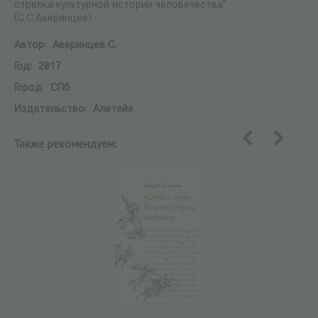
стрелка культурной истории человечества"
(С.С.Аверинцев).
Автор:
Аверинцев С.
Год:
2017
Город:
СПб
Издательство:
Алетейя
Также рекомендуем:
назад
вперед