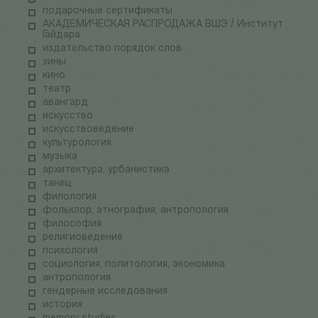
подарочные сертификаты
АКАДЕМИЧЕСКАЯ РАСПРОДАЖА ВШЭ / Институт
Гайдара
издательство порядок слов
зины
кино
театр
авангард
искусство
искусствоведение
культурология
музыка
архитектура, урбанистика
танец
филология
фольклор, этнография, антропология
философия
религиоведение
психология
социология, политология, экономика
антропология
гендерные исследования
история