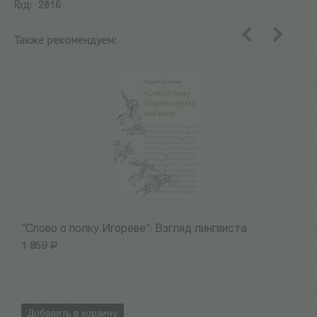
Год:
2016
Также рекомендуем:
назад
вперед
"Слово о полку Игореве": Взгляд лингвиста
М
1 059
Р
1
Добавить в корзину