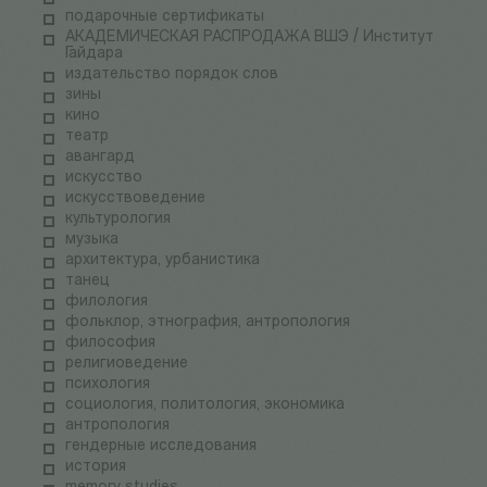
подарочные сертификаты
АКАДЕМИЧЕСКАЯ РАСПРОДАЖА ВШЭ / Институт
Гайдара
издательство порядок слов
зины
кино
театр
авангард
искусство
искусствоведение
культурология
музыка
архитектура, урбанистика
танец
филология
фольклор, этнография, антропология
философия
религиоведение
психология
социология, политология, экономика
антропология
гендерные исследования
история