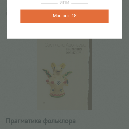
ИЛИ
Главная
/
КАТАЛОГ КНИГ
/
филология
/
Лингвистика
/
Прагматика фольклора
Мне нет 18
22
из
43
Прагматика фольклора