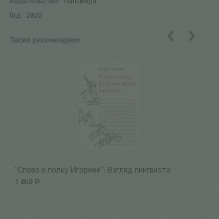
Издательство:
Пальмира
Год:
2022
Также рекомендуем:
назад
вперед
"Слово о полку Игореве": Взгляд лингвиста
Т
1 059
Р
9